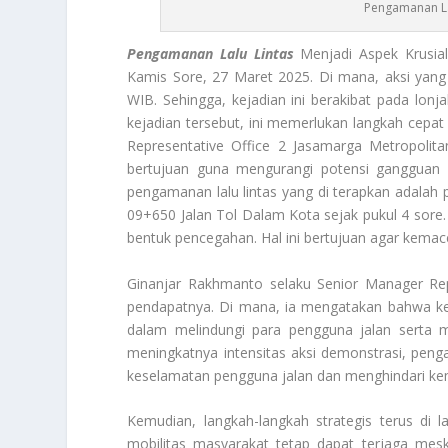
Pengamanan La
Pengamanan Lalu Lintas
Menjadi Aspek Krusia
Kamis Sore, 27 Maret 2025. Di mana, aksi yang 
WIB. Sehingga, kejadian ini berakibat pada lon
kejadian tersebut, ini memerlukan langkah cepat d
Representative Office 2 Jasamarga Metropolita
bertujuan guna mengurangi potensi gangguan 
pengamanan lalu lintas yang di terapkan adalah 
09+650 Jalan Tol Dalam Kota sejak pukul 4 sore. L
bentuk pencegahan. Hal ini bertujuan agar kemace
Ginanjar Rakhmanto selaku Senior Manager Rep
pendapatnya. Di mana, ia mengatakan bahwa kebij
dalam melindungi para pengguna jalan serta m
meningkatnya intensitas aksi demonstrasi, penga
keselamatan pengguna jalan dan menghindari ke
Kemudian, langkah-langkah strategis terus di 
mobilitas masyarakat tetap dapat terjaga mes