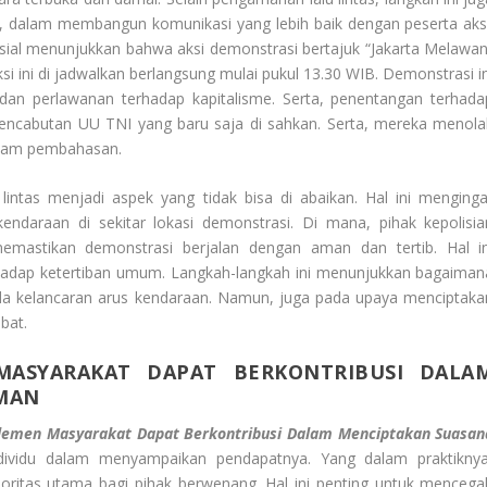
a, dalam membangun komunikasi yang lebih baik dengan peserta aksi
osial menunjukkan bahwa aksi demonstrasi bertajuk “Jakarta Melawan
, aksi ini di jadwalkan berlangsung mulai pukul 13.30 WIB. Demonstrasi i
dan perlawanan terhadap kapitalisme. Serta, penentangan terhada
t pencabutan UU TNI yang baru saja di sahkan. Serta, mereka menola
alam pembahasan.
intas menjadi aspek yang tidak bisa di abaikan. Hal ini menginga
ndaraan di sekitar lokasi demonstrasi. Di mana, pihak kepolisia
astikan demonstrasi berjalan dengan aman dan tertib. Hal in
hadap ketertiban umum. Langkah-langkah ini menunjukkan bagaiman
ada kelancaran arus kendaraan. Namun, juga pada upaya menciptaka
ibat.
MASYARAKAT DAPAT BERKONTRIBUSI DALA
MAN
Elemen Masyarakat Dapat Berkontribusi Dalam Menciptakan Suasan
dividu dalam menyampaikan pendapatnya. Yang dalam praktiknya
rioritas utama bagi pihak berwenang. Hal ini penting untuk mencega