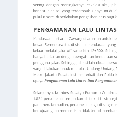
seiring dengan meningkatnya eskalasi aksi, pih
kondisi jalan tol yang terdampak. Upaya ini di
pukul 6 sore, di berlakukan pengalihan arus ba
PENGAMANAN LALU LINTAS
Kendaraan dari arah Cawang di arahkan untuk ber
besar. Sementara itu, di sisi lain kendaraan y
keluar melalui jalur off-ramp Km 12+500. Sehin
hanya berkaitan dengan pengaturan kendaraan 
pengguna jalan. Sehingga, di sisi lain ribuan p
yang di lakukan untuk menolak Undang-Undang TNI
Metro Jakarta Pusat, Instansi terkait dan Polda 
upaya
Pengamanan Lalu Lintas Dan Pengamanan
Selanjutnya, Kombes Susatyo Purnomo Condro s
1.824 personel di tempatkan di titik-titik stra
parlemen. Kemudian, personel ini juga di siagakan
bertujuan guna memastikan tidak terjadi hambatan