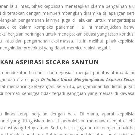
nan lalu lintas, pihak kepolisian menetapkan skema pengalihan aru
 ini di terapkan dengan mempertimbangkan dinamika di lapangan sert
ah-langkah pengamanan lainnya juga di lakukan untuk mengantisipas
suk ke dalam kompleks parlemen. Hal ini menunjukkan bahw
i berjalan beriringan untuk menciptakan situasi yang tetap kondusif
intas dan pengamanan aksi massa. Hal ini melihat, pihak kepolisia
 menghindari provokasi yang dapat memicu reaksi negatif.
KAN ASPIRASI SECARA SANTUN
a pendekatan humanis dan negosiasi menjadi prioritas utama dala
ngan dan orator juga
Di Imbau Untuk Menyampaikan Aspirasi Secar
pat memancing ketegangan. Selain itu, pengamanan lalu lintas juga d
 di hormati sehingga tidak terjadi gangguan yang meluas di kawasa
lintas tetap berjalan dengan baik. Di mana, aparat kepolisia
onel yang di tugaskan tidak di perbolehkan membawa senjata. Lebi
 situasi yang tetap aman. Serta, hal ini juga untuk menjamin hak-ha
terbuka dan damai. Selain pengamanan lalu lintas, langkah ini jug