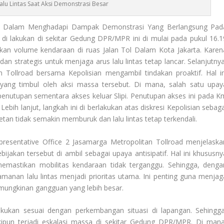
lu Lintas Saat Aksi Demonstrasi Besar
l Dalam Menghadapi Dampak Demonstrasi Yang Berlangsung Pad
di lakukan di sekitar Gedung DPR/MPR ini di mulai pada pukul 16.1
jakan volume kendaraan di ruas Jalan Tol Dalam Kota Jakarta. Karen
an strategis untuk menjaga arus lalu lintas tetap lancar. Selanjutnya
n Tollroad bersama Kepolisian mengambil tindakan proaktif. Hal in
yang timbul oleh aksi massa tersebut. Di mana, salah satu upay
penutupan sementara akses keluar Slipi. Penutupan akses ini pada K
ebih lanjut, langkah ini di berlakukan atas diskresi Kepolisian sebaga
tan tidak semakin memburuk dan lalu lintas tetap terkendali.
resentative Office 2 Jasamarga Metropolitan Tollroad menjelaska
akan tersebut di ambil sebagai upaya antisipatif. Hal ini khususny
emastikan mobilitas kendaraan tidak terganggu. Sehingga, denga
manan lalu lintas menjadi prioritas utama. Ini penting guna menjag
mungkinan gangguan yang lebih besar.
lakukan sesuai dengan perkembangan situasi di lapangan. Sehingga
kipun terjadi eskalasi massa di sekitar Gedung DPR/MPR. Di mana