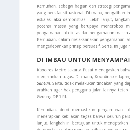
Kemudian, sebagai bagian dari strategi pengama
yang bersifat situasional. Di mana, pengalihan
eskalasi aksi demonstrasi. Lebih lanjut, langk
potensi massa yang berupaya menerobos ma
pengamanan lalu lintas dan pengamanan massa aks
Kemudian, dalam melaksanakan pengamanan lalu l
mengedepankan prinsip persuasif. Serta, ini juga
DI IMBAU UNTUK MENYAMPAI
Kapolres Metro Jakarta Pusat menegaskan bahw
menjalankan tugas. Di mana, Koordinator lapa
Santun
. Serta, tidak melakukan tindakan yang da
arahkan agar hak pengguna jalan lainnya tetap
Gedung DPR RI.
Kemudian, demi memastikan pengamanan lalu 
menerapkan kebijakan tegas bahwa seluruh pers
lanjut, langkah ini bertujuan untuk menciptakan
demonstran dalam menyampaikan pendapat secara 