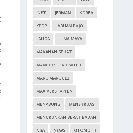
INET
JERMAN
KOREA
a
9
KPOP
LABUAN BAJO
a
,
LALIGA
LUNA MAYA
i
a
MAKANAN SEHAT
m
i
MANCHESTER UNITED
MARC MARQUEZ
n
a
MAX VERSTAPPEN
n
MENABUNG
MENSTRUASI
a
MENURUNKAN BERAT BADAN
,
NBA
NEWS
OTOMOTIF
,