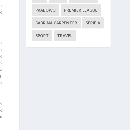
p
PRABOWO
PREMIER LEAGUE
k
SABRINA CARPENTER
SERIE A
SPORT
TRAVEL
h
n
k
n
i
s
m
k
g
i