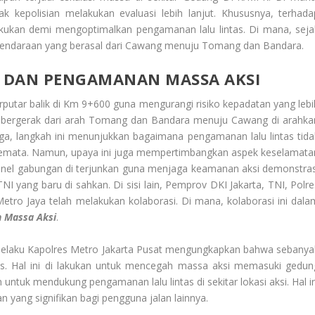
ak kepolisian melakukan evaluasi lebih lanjut. Khususnya, terhada
 lakukan demi mengoptimalkan pengamanan lalu lintas. Di mana, seja
gi kendaraan yang berasal dari Cawang menuju Tomang dan Bandara.
 DAN PENGAMANAN MASSA AKSI
putar balik di Km 9+600 guna mengurangi risiko kepadatan yang lebi
ang bergerak dari arah Tomang dan Bandara menuju Cawang di arahka
gga, langkah ini menunjukkan bagaimana pengamanan lalu lintas tida
semata. Namun, upaya ini juga mempertimbangkan aspek keselamata
ersonel gabungan di terjunkan guna menjaga keamanan aksi demonstras
 yang baru di sahkan. Di sisi lain, Pemprov DKI Jakarta, TNI, Polre
Metro Jaya telah melakukan kolaborasi. Di mana, kolaborasi ini dala
 Massa Aksi
.
elaku Kapolres Metro Jakarta Pusat mengungkapkan bahwa sebanya
tegis. Hal ini di lakukan untuk mencegah massa aksi memasuki gedun
 untuk mendukung pengamanan lalu lintas di sekitar lokasi aksi. Hal in
 yang signifikan bagi pengguna jalan lainnya.