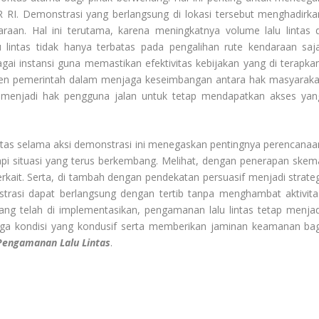
R RI. Demonstrasi yang berlangsung di lokasi tersebut menghadirka
aan. Hal ini terutama, karena meningkatnya volume lalu lintas d
 lintas tidak hanya terbatas pada pengalihan rute kendaraan saja
ai instansi guna memastikan efektivitas kebijakan yang di terapkan
men pemerintah dalam menjaga keseimbangan antara hak masyaraka
a menjadi hak pengguna jalan untuk tetap mendapatkan akses yan
intas selama aksi demonstrasi ini menegaskan pentingnya perencanaa
pi situasi yang terus berkembang. Melihat, dengan penerapan skem
erkait. Serta, di tambah dengan pendekatan persuasif menjadi strateg
nstrasi dapat berlangsung dengan tertib tanpa menghambat aktivita
ang telah di implementasikan, pengamanan lalu lintas tetap menjad
aga kondisi yang kondusif serta memberikan jaminan keamanan bag
Pengamanan Lalu Lintas
.