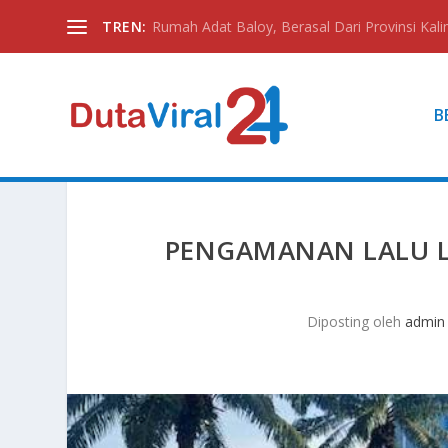
TREN:
Rumah Adat Baloy, Berasal Dari Provinsi Kali
B
PENGAMANAN LALU L
Diposting oleh
admin