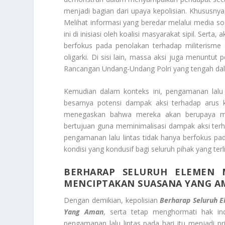
menjadi bagian dari upaya kepolisian. Khususny
Melihat informasi yang beredar melalui media s
ini di inisiasi oleh koalisi masyarakat sipil. Serta
berfokus pada penolakan terhadap militerisme 
oligarki. Di sisi lain, massa aksi juga menuntu
Rancangan Undang-Undang Polri yang tengah d
Kemudian dalam konteks ini, pengamanan lalu l
besarnya potensi dampak aksi terhadap arus ke
menegaskan bahwa mereka akan berupaya mem
bertujuan guna meminimalisasi dampak aksi ter
pengamanan lalu lintas tidak hanya berfokus p
kondisi yang kondusif bagi seluruh pihak yang terl
BERHARAP SELURUH ELEMEN 
MENCIPTAKAN SUASANA YANG A
Dengan demikian, kepolisian
Berharap Seluruh 
Yang Aman
, serta tetap menghormati hak in
pengamanan lalu lintas pada hari itu menjadi p