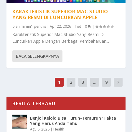
KARAKTERISTIK SUPERIOR MAC STUDIO
YANG RESMI DI LUNCURKAN APPLE
oleh
mimin1 penulis
|
Apr 22, 2026
|
Inet
|
0
|
Karakteristik Superior Mac Studio Yang Resmi Di
Luncurkan Apple Dengan Berbagai Pembaharuan...
BACA SELENGKAPNYA
1
2
3
...
9
BERITA TERBARU
Benjol Keloid Bisa Turun-Temurun? Fakta
Yang Harus Anda Tahu
Agu 6, 2026
|
Health