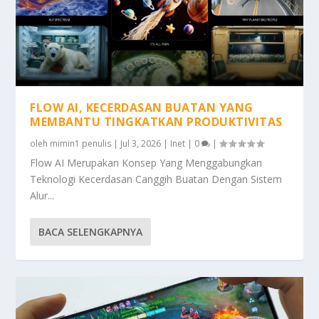
FLOW AI, KECERDASAN BUATAN YANG
MEMBANTU TINGKATKAN PRODUKTIVITAS
oleh
mimin1 penulis
|
Jul 3, 2026
|
Inet
|
0
|
Flow AI Merupakan Konsep Yang Menggabungkan
Teknologi Kecerdasan Canggih Buatan Dengan Sistem
Alur...
BACA SELENGKAPNYA