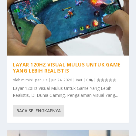
LAYAR 120HZ VISUAL MULUS UNTUK GAME
YANG LEBIH REALISTIS
oleh
mimin1 penulis
|
Jun 24, 2026
|
Inet
|
0
|
Layar 120Hz Visual Mulus Untuk Game Yang Lebih
Realistis, Di Dunia Gaming, Pengalaman Visual Yang...
BACA SELENGKAPNYA