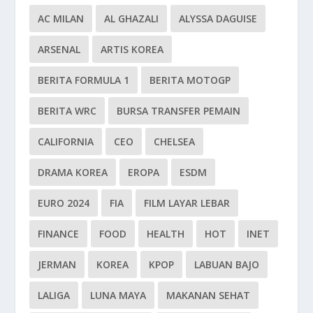
AC MILAN
AL GHAZALI
ALYSSA DAGUISE
ARSENAL
ARTIS KOREA
BERITA FORMULA 1
BERITA MOTOGP
BERITA WRC
BURSA TRANSFER PEMAIN
CALIFORNIA
CEO
CHELSEA
DRAMA KOREA
EROPA
ESDM
EURO 2024
FIA
FILM LAYAR LEBAR
FINANCE
FOOD
HEALTH
HOT
INET
JERMAN
KOREA
KPOP
LABUAN BAJO
LALIGA
LUNA MAYA
MAKANAN SEHAT