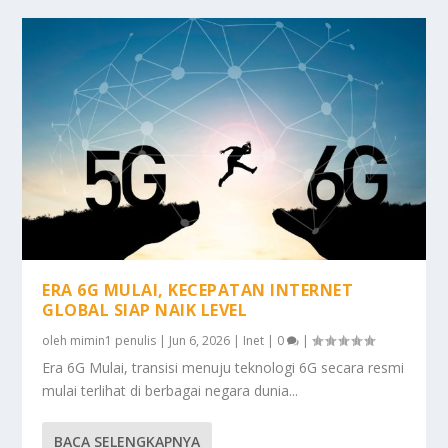
ERA 6G MULAI, KECEPATAN INTERNET
GLOBAL SIAP NAIK LEVEL
oleh
mimin1 penulis
|
Jun 6, 2026
|
Inet
|
0
|
Era 6G Mulai, transisi menuju teknologi 6G secara resmi
mulai terlihat di berbagai negara dunia...
BACA SELENGKAPNYA