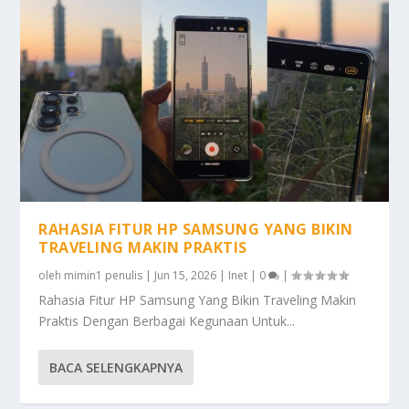
RAHASIA FITUR HP SAMSUNG YANG BIKIN
TRAVELING MAKIN PRAKTIS
oleh
mimin1 penulis
|
Jun 15, 2026
|
Inet
|
0
|
Rahasia Fitur HP Samsung Yang Bikin Traveling Makin
Praktis Dengan Berbagai Kegunaan Untuk...
BACA SELENGKAPNYA