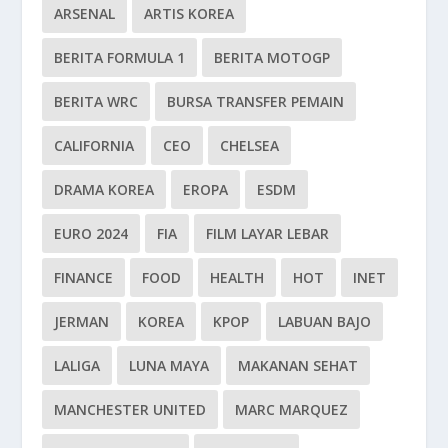
ARSENAL
ARTIS KOREA
BERITA FORMULA 1
BERITA MOTOGP
BERITA WRC
BURSA TRANSFER PEMAIN
CALIFORNIA
CEO
CHELSEA
DRAMA KOREA
EROPA
ESDM
EURO 2024
FIA
FILM LAYAR LEBAR
FINANCE
FOOD
HEALTH
HOT
INET
JERMAN
KOREA
KPOP
LABUAN BAJO
LALIGA
LUNA MAYA
MAKANAN SEHAT
MANCHESTER UNITED
MARC MARQUEZ