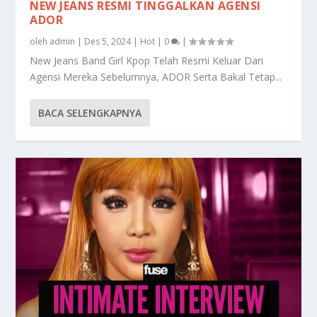
NEW JEANS RESMI TINGGALKAN AGENSI
ADOR
oleh
admin
|
Des 5, 2024
|
Hot
|
0
|
New Jeans Band Girl Kpop Telah Resmi Keluar Dari
Agensi Mereka Sebelumnya, ADOR Serta Bakal Tetap...
BACA SELENGKAPNYA