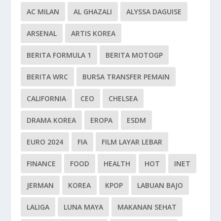
AC MILAN
AL GHAZALI
ALYSSA DAGUISE
ARSENAL
ARTIS KOREA
BERITA FORMULA 1
BERITA MOTOGP
BERITA WRC
BURSA TRANSFER PEMAIN
CALIFORNIA
CEO
CHELSEA
DRAMA KOREA
EROPA
ESDM
EURO 2024
FIA
FILM LAYAR LEBAR
FINANCE
FOOD
HEALTH
HOT
INET
JERMAN
KOREA
KPOP
LABUAN BAJO
LALIGA
LUNA MAYA
MAKANAN SEHAT