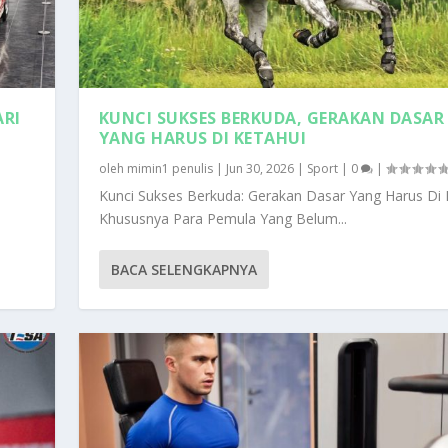
ARI
KUNCI SUKSES BERKUDA, GERAKAN DASAR
YANG HARUS DI KETAHUI
oleh
mimin1 penulis
|
Jun 30, 2026
|
Sport
|
0
|
Kunci Sukses Berkuda: Gerakan Dasar Yang Harus Di 
Khususnya Para Pemula Yang Belum...
BACA SELENGKAPNYA