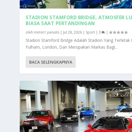
STADION STAMFORD BRIDGE, ATMOSFER L
BIASA SAAT PERTANDINGAN
oleh
mimin1 penulis
|
Jul 28, 2026
|
Sport
|
0
|
Stadion Stamford Bridge Adalah Stadion Yang Terletak 
Fulham, London, Dan Merupakan Markas Bagi...
BACA SELENGKAPNYA