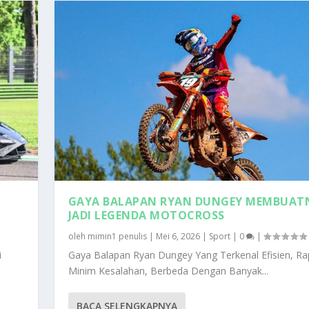
GAYA BALAPAN RYAN DUNGEY MEMBUAT
JADI LEGENDA MOTOCROSS
oleh
mimin1 penulis
|
Mei 6, 2026
|
Sport
|
0
|
i
Gaya Balapan Ryan Dungey Yang Terkenal Efisien, Ra
Minim Kesalahan, Berbeda Dengan Banyak...
BACA SELENGKAPNYA