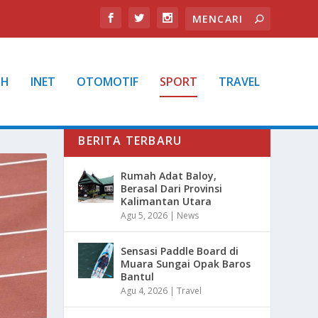
TH
INET
OTOMOTIF
SPORT
TRAVEL
BERITA TERBARU
Rumah Adat Baloy,
Berasal Dari Provinsi
Kalimantan Utara
Agu 5, 2026
|
News
Sensasi Paddle Board di
Muara Sungai Opak Baros
Bantul
Agu 4, 2026
|
Travel