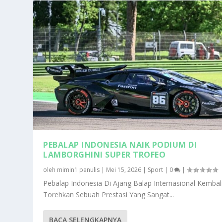
PEBALAP INDONESIA NAIK PODIUM DI
LAMBORGHINI SUPER TROFEO
oleh
mimin1 penulis
|
Mei 15, 2026
|
Sport
|
0
|
Pebalap Indonesia Di Ajang Balap Internasional Kembal
Torehkan Sebuah Prestasi Yang Sangat...
BACA SELENGKAPNYA