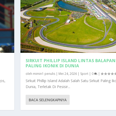
N
SIRKUIT PHILLIP ISLAND LINTAS BALAPAN
PALING IKONIK DI DUNIA
oleh
mimin1 penulis
|
Mei 24, 2026
|
Sport
|
0
|
gos,
Sirkuit Phillip Island Adalah Salah Satu Sirkuit Paling Ik
Dunia, Terletak Di Pesisir...
BACA SELENGKAPNYA