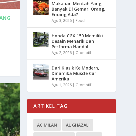
Makanan Mentah Yang
Banyak Di Gemari Orang,
Emang Ada?
YANG
Agu 3, 2026
|
Food
Honda CGX 150 Memiliki
Desain Menarik Dan
Performa Handal
Agu 2, 2026
|
Otomotif
Dari Klasik Ke Modern,
Dinamika Muscle Car
Amerika
Agu 1, 2026
|
Otomotif
ARTIKEL TAG
AC MILAN
AL GHAZALI