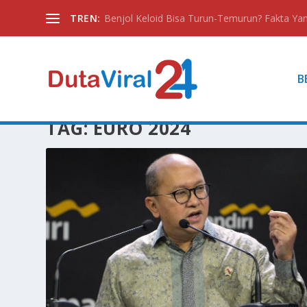
TREN:
Benjol Keloid Bisa Turun-Temurun? Fakta Yan
B
TAG:
EURO 2024