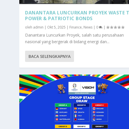
DANANTARA LUNCURKAN PROYEK WASTE 
POWER & PATRIOTIC BONDS
oleh
admin
|
Okt 5, 2025
|
Finance
,
News
|
0
|
Danantara Luncurkan Proyek, salah satu perusahaan
nasional yang bergerak di bidang energi dan...
BACA SELENGKAPNYA