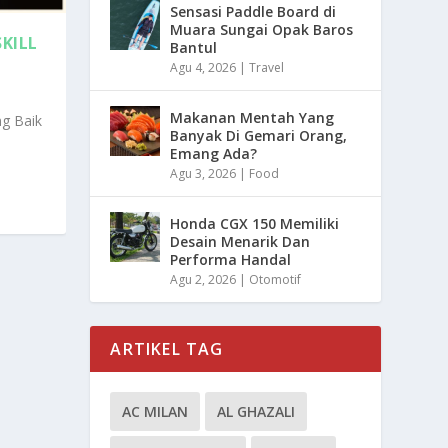
Sensasi Paddle Board di
Muara Sungai Opak Baros
KILL
Bantul
Agu 4, 2026
|
Travel
Makanan Mentah Yang
ng Baik
Banyak Di Gemari Orang,
Emang Ada?
Agu 3, 2026
|
Food
Honda CGX 150 Memiliki
Desain Menarik Dan
Performa Handal
Agu 2, 2026
|
Otomotif
ARTIKEL TAG
AC MILAN
AL GHAZALI