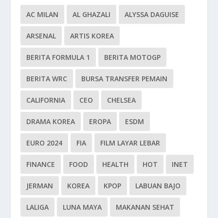
AC MILAN
AL GHAZALI
ALYSSA DAGUISE
ARSENAL
ARTIS KOREA
BERITA FORMULA 1
BERITA MOTOGP
BERITA WRC
BURSA TRANSFER PEMAIN
CALIFORNIA
CEO
CHELSEA
DRAMA KOREA
EROPA
ESDM
EURO 2024
FIA
FILM LAYAR LEBAR
FINANCE
FOOD
HEALTH
HOT
INET
JERMAN
KOREA
KPOP
LABUAN BAJO
LALIGA
LUNA MAYA
MAKANAN SEHAT