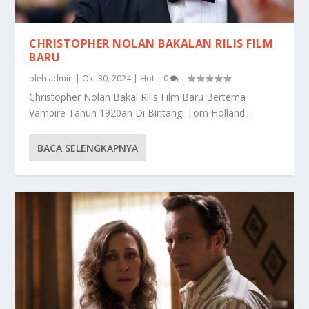
CHRISTOPHER NOLAN BAKALAN RILIS FILM
BARU
oleh
admin
|
Okt 30, 2024
|
Hot
|
0
|
Christopher Nolan Bakal Rilis Film Baru Bertema
Vampire Tahun 1920an Di Bintangi Tom Holland...
BACA SELENGKAPNYA