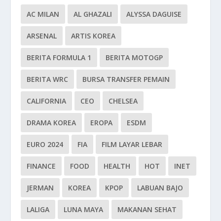
AC MILAN
AL GHAZALI
ALYSSA DAGUISE
ARSENAL
ARTIS KOREA
BERITA FORMULA 1
BERITA MOTOGP
BERITA WRC
BURSA TRANSFER PEMAIN
CALIFORNIA
CEO
CHELSEA
DRAMA KOREA
EROPA
ESDM
EURO 2024
FIA
FILM LAYAR LEBAR
FINANCE
FOOD
HEALTH
HOT
INET
JERMAN
KOREA
KPOP
LABUAN BAJO
LALIGA
LUNA MAYA
MAKANAN SEHAT