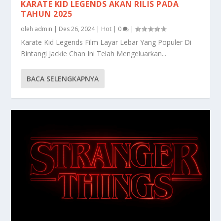
KARATE KID LEGENDS AKAN RILIS PADA
TAHUN 2025
oleh
admin
|
Des 26, 2024
|
Hot
|
0
|
Karate Kid Legends Film Layar Lebar Yang Populer Di
Bintangi Jackie Chan Ini Telah Mengeluarkan...
BACA SELENGKAPNYA