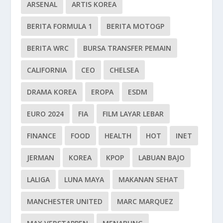
ARSENAL
ARTIS KOREA
BERITA FORMULA 1
BERITA MOTOGP
BERITA WRC
BURSA TRANSFER PEMAIN
CALIFORNIA
CEO
CHELSEA
DRAMA KOREA
EROPA
ESDM
EURO 2024
FIA
FILM LAYAR LEBAR
FINANCE
FOOD
HEALTH
HOT
INET
JERMAN
KOREA
KPOP
LABUAN BAJO
LALIGA
LUNA MAYA
MAKANAN SEHAT
MANCHESTER UNITED
MARC MARQUEZ