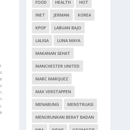
FOOD
HEALTH
HOT
INET
JERMAN
KOREA
KPOP
LABUAN BAJO
LALIGA
LUNA MAYA
MAKANAN SEHAT
.
MANCHESTER UNITED
i
MARC MARQUEZ
a
i
MAX VERSTAPPEN
n
n
MENABUNG
MENSTRUASI
,
a
MENURUNKAN BERAT BADAN
NBA
NEWS
OTOMOTIF