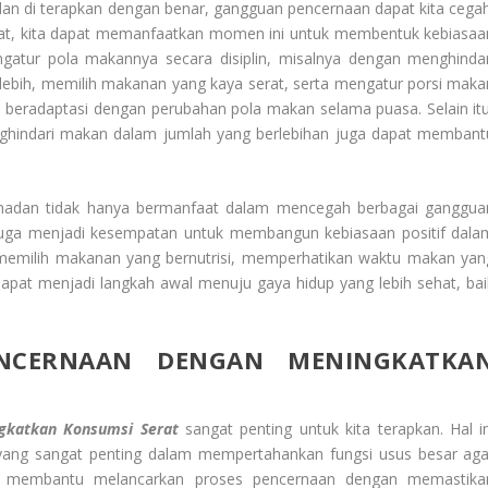
n di terapkan dengan benar, gangguan pencernaan dapat kita cegah
hat, kita dapat memanfaatkan momen ini untuk membentuk kebiasaa
gatur pola makannya secara disiplin, misalnya dengan menghindar
bih, memilih makanan yang kaya serat, serta mengatur porsi maka
beradaptasi dengan perubahan pola makan selama puasa. Selain itu
indari makan dalam jumlah yang berlebihan juga dapat membant
adan tidak hanya bermanfaat dalam mencegah berbagai ganggua
juga menjadi kesempatan untuk membangun kebiasaan positif dala
m memilih makanan yang bernutrisi, memperhatikan waktu makan yan
apat menjadi langkah awal menuju gaya hidup yang lebih sehat, bai
ENCERNAAN DENGAN MENINGKATKA
gkatkan Konsumsi Serat
sangat penting untuk kita terapkan. Hal in
 yang sangat penting dalam mempertahankan fungsi usus besar aga
erat membantu melancarkan proses pencernaan dengan memastika