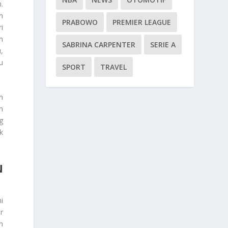
.
n
PRABOWO
PREMIER LEAGUE
i
n
SABRINA CARPENTER
SERIE A
,
u
SPORT
TRAVEL
n
m
g
k
N
i
r
n