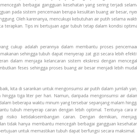
 mencegah berbagai gangguan kesehatan yang sering terjadi selam
guan pada sistem pencernaan berupa kesulitan buang air besar, nyer
unggung. Oleh karenanya, mencukupi kebutuhan air putih selama wakt
a terapkan. Tips ini bertujuan agar tubuh tetap dalam kondisi optima
 yang cukup adalah perannya dalam membantu proses pencernaa
makanan sehingga tubuh dapat menyerap zat gizi secara lebih efektif
rperan dalam menjaga kelancaran sistem ekskresi dengan mencega
embutkan feses sehingga proses buang air besar menjadi lebih muda
baik, kita di sarankan untuk mengonsumsi air putih dalam jumlah yan
a hingga tiga liter per hari. Namun, daripada mengonsumsi air dala
a dalam beberapa waktu minum yang tersebar sepanjang malam hingg
bantu tubuh menyerap cairan dengan lebih optimal. Tentunya cara in
 risiko ketidakseimbangan cairan. Dengan demikian, menjag
dan tidak hanya membantu mencegah berbagai gangguan kesehatan
ertujuan untuk memastikan tubuh dapat berfungsi secara maksimal.