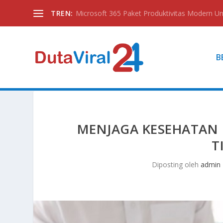
TREN:
Microsoft 365 Paket Produktivitas Modern Unt
B
MENJAGA KESEHATAN 
T
Diposting oleh
admin