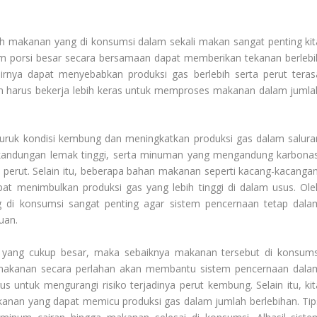
 makanan yang di konsumsi dalam sekali makan sangat penting kit
 porsi besar secara bersamaan dapat memberikan tekanan berlebi
irnya dapat menyebabkan produksi gas berlebih serta perut teras
aan harus bekerja lebih keras untuk memproses makanan dalam jumla
uruk kondisi kembung dan meningkatkan produksi gas dalam salura
 kandungan lemak tinggi, serta minuman yang mengandung karbonas
erut. Selain itu, beberapa bahan makanan seperti kacang-kacangan
dapat menimbulkan produksi gas yang lebih tinggi di dalam usus. Ole
 di konsumsi sangat penting agar sistem pencernaan tetap dala
uan.
i yang cukup besar, maka sebaiknya makanan tersebut di konsums
makanan secara perlahan akan membantu sistem pencernaan dala
s untuk mengurangi risiko terjadinya perut kembung. Selain itu, kit
anan yang dapat memicu produksi gas dalam jumlah berlebihan. Tip