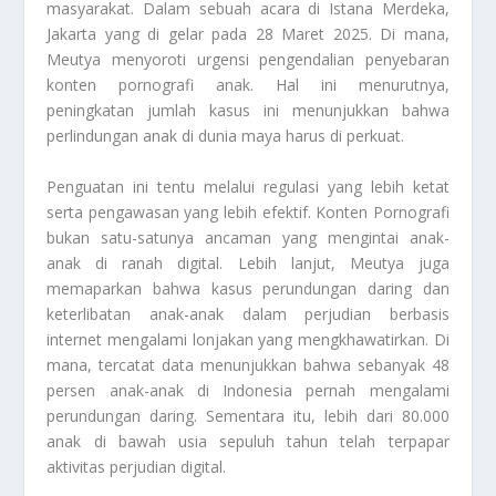
masyarakat. Dalam sebuah acara di Istana Merdeka,
Jakarta yang di gelar pada 28 Maret 2025. Di mana,
Meutya menyoroti urgensi pengendalian penyebaran
konten pornografi anak. Hal ini menurutnya,
peningkatan jumlah kasus ini menunjukkan bahwa
perlindungan anak di dunia maya harus di perkuat.
Penguatan ini tentu melalui regulasi yang lebih ketat
serta pengawasan yang lebih efektif. Konten Pornografi
bukan satu-satunya ancaman yang mengintai anak-
anak di ranah digital. Lebih lanjut, Meutya juga
memaparkan bahwa kasus perundungan daring dan
keterlibatan anak-anak dalam perjudian berbasis
internet mengalami lonjakan yang mengkhawatirkan. Di
mana, tercatat data menunjukkan bahwa sebanyak 48
persen anak-anak di Indonesia pernah mengalami
perundungan daring. Sementara itu, lebih dari 80.000
anak di bawah usia sepuluh tahun telah terpapar
aktivitas perjudian digital.