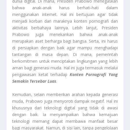
dunia digital. Di mana, Presiden Prabowo menegaskan
bahwa anak-anak harus berhati-hati dalam
menggunakan internet. Hal ini bertujuan agar tidak
menjadi korban dari maraknya konten pornografi dan
aktivitas berbahaya lainnya. Lebih lanjut, Presiden
Prabowo juga menekankan bahwa anak-anak
merupakan aset berharga bagi bangsa. Serta, ini harus
di persiapkan dengan baik agar mampu menghadapi
tantangan di masa depan. Di mana, pemerintah
berkomitmen untuk menciptakan lingkungan yang lebih
aman bagi generasi muda. Hal ini juga termasuk melalui
pengawasan ketat terhadap
Konten Pornografi Yang
Semakin Tersebar Luas
.
Kemudian, selain memberikan arahan kepada generasi
muda, Prabowo juga menyoroti dampak negatif. Hal ini
khususnya dari teknologi digital yang tidak di awasi
dengan baik. Ia menyampaikan bahwa kemajuan
teknologi memang dapat membawa manfaat besar
bagi masyarakat. Namun, di sisi lain, tanpa pengelolaan