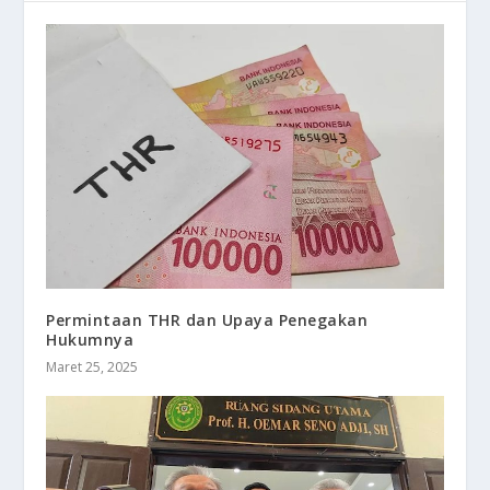
Permintaan THR dan Upaya Penegakan
Hukumnya
Maret 25, 2025