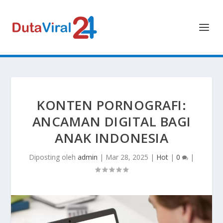
KONTEN PORNOGRAFI:
ANCAMAN DIGITAL BAGI
ANAK INDONESIA
Diposting oleh
admin
|
Mar 28, 2025
|
Hot
|
0
|