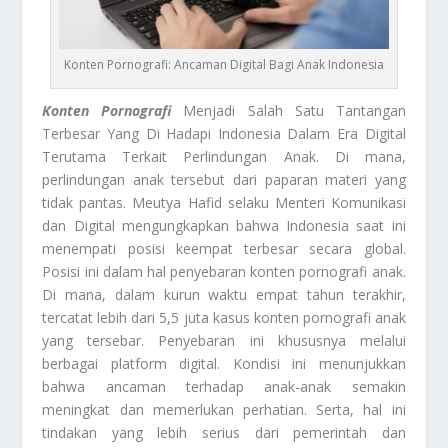
Konten Pornografi: Ancaman Digital Bagi Anak Indonesia
Konten Pornografi
Menjadi Salah Satu Tantangan
Terbesar Yang Di Hadapi Indonesia Dalam Era Digital
Terutama Terkait Perlindungan Anak. Di mana,
perlindungan anak tersebut dari paparan materi yang
tidak pantas. Meutya Hafid selaku Menteri Komunikasi
dan Digital mengungkapkan bahwa Indonesia saat ini
menempati posisi keempat terbesar secara global.
Posisi ini dalam hal penyebaran konten pornografi anak.
Di mana, dalam kurun waktu empat tahun terakhir,
tercatat lebih dari 5,5 juta kasus konten pornografi anak
yang tersebar. Penyebaran ini khususnya melalui
berbagai platform digital. Kondisi ini menunjukkan
bahwa ancaman terhadap anak-anak semakin
meningkat dan memerlukan perhatian. Serta, hal ini
tindakan yang lebih serius dari pemerintah dan