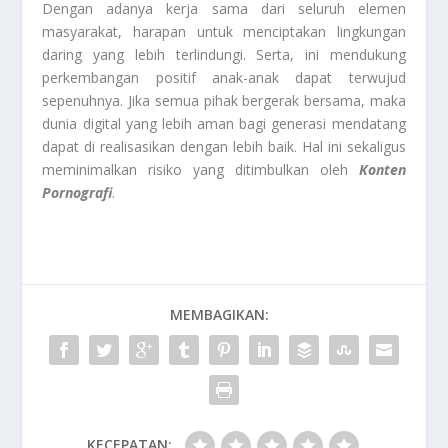
Dengan adanya kerja sama dari seluruh elemen
masyarakat, harapan untuk menciptakan lingkungan
daring yang lebih terlindungi. Serta, ini mendukung
perkembangan positif anak-anak dapat terwujud
sepenuhnya. Jika semua pihak bergerak bersama, maka
dunia digital yang lebih aman bagi generasi mendatang
dapat di realisasikan dengan lebih baik. Hal ini sekaligus
meminimalkan risiko yang ditimbulkan oleh
Konten
Pornografi
.
MEMBAGIKAN:
KECEPATAN: