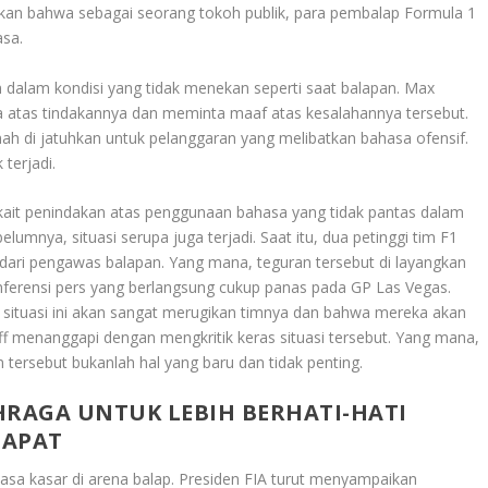
an bahwa sebagai seorang tokoh publik, para pembalap Formula 1
asa.
 dalam kondisi yang tidak menekan seperti saat balapan. Max
atas tindakannya dan meminta maaf atas kesalahannya tersebut.
h di jatuhkan untuk pelanggaran yang melibatkan bahasa ofensif.
 terjadi.
rkait penindakan atas penggunaan bahasa yang tidak pantas dalam
umnya, situasi serupa juga terjadi. Saat itu, dua petinggi tim F1
dari pengawas balapan. Yang mana, teguran tersebut di layangkan
nferensi pers yang berlangsung cukup panas pada GP Las Vegas.
ituasi ini akan sangat merugikan timnya dan bahwa mereka akan
f menanggapi dengan mengkritik keras situasi tersebut. Yang mana,
ersebut bukanlah hal yang baru dan tidak penting.
HRAGA UNTUK LEBIH BERHATI-HATI
DAPAT
a kasar di arena balap. Presiden FIA turut menyampaikan