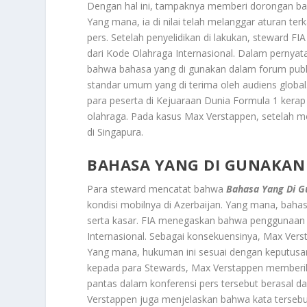
Dengan hal ini, tampaknya memberi dorongan bag
Yang mana, ia di nilai telah melanggar aturan te
pers. Setelah penyelidikan di lakukan, steward 
dari Kode Olahraga Internasional. Dalam pernyat
bahwa bahasa yang di gunakan dalam forum publik
standar umum yang di terima oleh audiens global.
para peserta di Kejuaraan Dunia Formula 1 kerap 
olahraga. Pada kasus Max Verstappen, setelah me
di Singapura.
BAHASA YANG DI GUNAKAN
Para steward mencatat bahwa
Bahasa Yang Di G
kondisi mobilnya di Azerbaijan. Yang mana, baha
serta kasar. FIA menegaskan bahwa penggunaan
Internasional. Sebagai konsekuensinya, Max Vers
Yang mana, hukuman ini sesuai dengan keputusan 
kepada para Stewards, Max Verstappen memberika
pantas dalam konferensi pers tersebut berasal dar
Verstappen juga menjelaskan bahwa kata tersebu