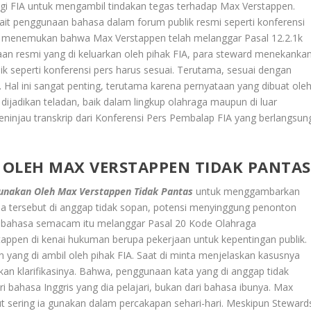
i FIA untuk mengambil tindakan tegas terhadap Max Verstappen.
rkait penggunaan bahasa dalam forum publik resmi seperti konferensi
FIA menemukan bahwa Max Verstappen telah melanggar Pasal 12.2.1k
aan resmi yang di keluarkan oleh pihak FIA, para steward menekanka
 seperti konferensi pers harus sesuai. Terutama, sesuai dengan
 Hal ini sangat penting, terutama karena pernyataan yang dibuat ole
dijadikan teladan, baik dalam lingkup olahraga maupun di luar
ninjau transkrip dari Konferensi Pers Pembalap FIA yang berlangsun
 OLEH MAX VERSTAPPEN TIDAK PANTAS
unakan Oleh Max Verstappen Tidak Pantas
untuk menggambarkan
sa tersebut di anggap tidak sopan, potensi menyinggung penonton
 bahasa semacam itu melanggar Pasal 20 Kode Olahraga
tappen di kenai hukuman berupa pekerjaan untuk kepentingan publik.
yang di ambil oleh pihak FIA. Saat di minta menjelaskan kasusnya
n klarifikasinya. Bahwa, penggunaan kata yang di anggap tidak
i bahasa Inggris yang dia pelajari, bukan dari bahasa ibunya. Max
t sering ia gunakan dalam percakapan sehari-hari. Meskipun Steward