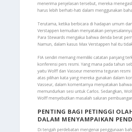
menerima penjelasan tersebut, mereka menegask
harus lebih berhati-hati dalam menggunakan bah
Terutama, ketika berbicara di hadapan umum dan
Verstappen kemudian menyatakan penyesalannya 
Para Stewards mengakui bahwa denda berat perna
Namun, dalam kasus Max Verstappen hal itu tidak
FIA sendiri memang memiliki catatan panjang te
konferensi pers resmi. Yang mana pada tahun sebel
yaitu Wolff dan Vasseur menerima teguran resmi 
atas pilihan kata yang mereka gunakan dalam ko
Vasseur, dalam komentarnya menyatakan bahwa s
memundurkan sesi untuk Carlos. Sedangkan, Wolf
Wolff menyebutkan masalah saluran pembuangan t
PENTING BAGI PETINGGI OLA
DALAM MENYAMPAIKAN PEN
Di tengah perdebatan mengenai penggunaan bahas