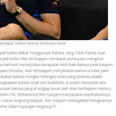
ndapat Sanksi Karena Berbicara Kasar
apat Sanksi Akibat Penggunaan Bahasa Yang Tidak Pantas Saat
 terjadi ketika Max Verstappen mendapat pertanyaan mengenai
z berhasil menunjukkan kecepatan lebih baik darinya pada balapan
anyaan tersebut, Max Verstappen menjelaskan bahwa ia tidak yakin
 menyatakan bahwa mungkin settingan mobil yang berbeda adalah
kapkan bahwa sejak sesi kualifikasi, ia sudah menyadari ada
ggunaan bahasa yang di anggap kasar oleh Max Verstappen memicu
Presiden FIA, Mohammed Ben Sulayem menyatakan keprihatinannya
m siaran langsung balapan. Ben Sulayem menegaskan keinginannya
antas dalam tayangan langsung F1.