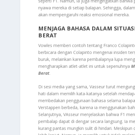
seperti F1. Namun, ia juga mengingatkan bahwa 
nyawa mereka di setiap balapan. Sehingga, dalam s
akan mempengaruhi reaksi emosional mereka.
MENJAGA BAHASA DALAM SITUAS
BERAT
Vowles memberi contoh tentang Franco Colapint
berbicara dengan Colapinto mengenai insiden ters
buruk, melainkan karena pembalapnya lupa meng
mengharapkan atlet-atlet ini untuk sepenuhnya
M
Berat
.
Di sesi media yang sama, Vasseur turut mengung
hati dalam memilih kata-katanya setelah mendap
membedakan penggunaan bahasa selama balapan 
Verstappen berbeda, karena ia menggunakan bahas
Selanjutnya, VAsseur menjelaskan bahwa F1 merup
pembalap dapat di dengar secara langsung. Ia 
kurang pantas mungkin sulit di hindari. Meskipun 