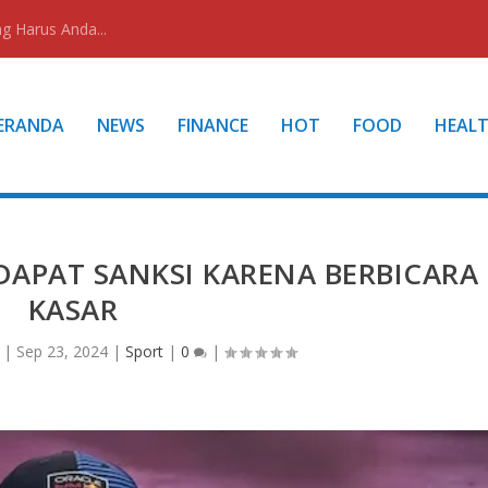
g Harus Anda...
ERANDA
NEWS
FINANCE
HOT
FOOD
HEAL
APAT SANKSI KARENA BERBICARA
KASAR
|
Sep 23, 2024
|
Sport
|
0
|