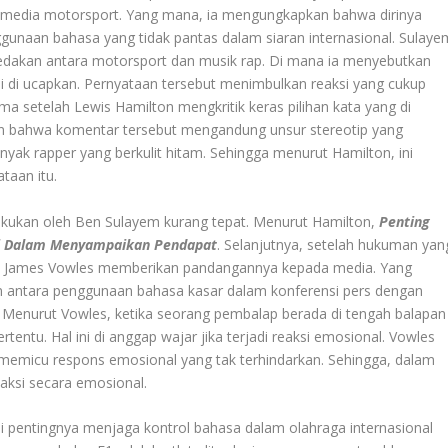
 media motorsport. Yang mana, ia mengungkapkan bahwa dirinya
gunaan bahasa yang tidak pantas dalam siaran internasional. Sulaye
akan antara motorsport dan musik rap. Di mana ia menyebutkan
li di ucapkan. Pernyataan tersebut menimbulkan reaksi yang cukup
ma setelah Lewis Hamilton mengkritik keras pilihan kata yang di
n bahwa komentar tersebut mengandung unsur stereotip yang
anyak rapper yang berkulit hitam. Sehingga menurut Hamilton, ini
ataan itu.
akukan oleh Ben Sulayem kurang tepat. Menurut Hamilton,
Penting
ati Dalam Menyampaikan Pendapat
. Selanjutnya, setelah hukuman yan
si. James Vowles memberikan pandangannya kepada media. Yang
n antara penggunaan bahasa kasar dalam konferensi pers dengan
n. Menurut Vowles, ketika seorang pembalap berada di tengah balapan
entu. Hal ini di anggap wajar jika terjadi reaksi emosional. Vowles
a memicu respons emosional yang tak terhindarkan. Sehingga, dalam
reaksi secara emosional.
pentingnya menjaga kontrol bahasa dalam olahraga internasional