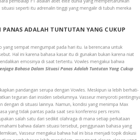
para pembalap F1 adalah atlet elite dunia yang mempertaruhkan
ituasi seperti itu adrenalin tinggi yang mengalir di tubuh mereka
I PANAS ADALAH TUNTUTAN YANG CUKUP
o yang sempat mengumpat pada hari itu. Ia berencana untuk
ebut. Hal ini karena bahasa kasar itu di gunakan bukan karena niat
endalikan emosinya di saat tertentu. Vowles mengakui bahwa
enjaga Bahasa Dalam Situasi Panas Adalah Tuntutan Yang Cukup
kapkan pandangan serupa dengan Vowles. Meskipun ia lebih berhati-
atkan teguran dari insiden sebelumnya. Vasseur menyoroti pentingny
dengan di situasi lainnya. Namun, kondisi yang menimpa Max
a yang tidak pantas pada saat sesi konferensi pers resmi.
akan salah satu dari sedikit olahraga di mana setiap perkataan
memahami bahwa dalam situasi tersebut, penggunaan bahasa yang
demikian, Vasseur mengakui bahwa hal ini bisa menjadi topik diskusi