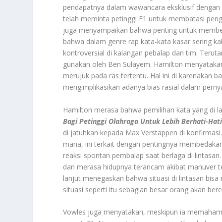
pendapatnya dalam wawancara eksklusif dengan
telah meminta petinggi F1 untuk membatasi peng
juga menyampaikan bahwa penting untuk membed
bahwa dalam genre rap kata-kata kasar sering ka
kontroversial di kalangan pebalap dan tim. Teruta
gunakan oleh Ben Sulayem. Hamilton menyataka
merujuk pada ras tertentu. Hal ini di karenakan b
mengimplikasikan adanya bias rasial dalam perny
Hamilton merasa bahwa pemilihan kata yang di l
Bagi Petinggi Olahraga Untuk Lebih Berhati-H
di jatuhkan kepada Max Verstappen di konfirma
mana, ini terkait dengan pentingnya membedaka
reaksi spontan pembalap saat berlaga di lintasa
dan merasa hidupnya terancam akibat manuver tert
lanjut menegaskan bahwa situasi di lintasan bis
situasi seperti itu sebagian besar orang akan be
Vowles juga menyatakan, meskipun ia memahami 