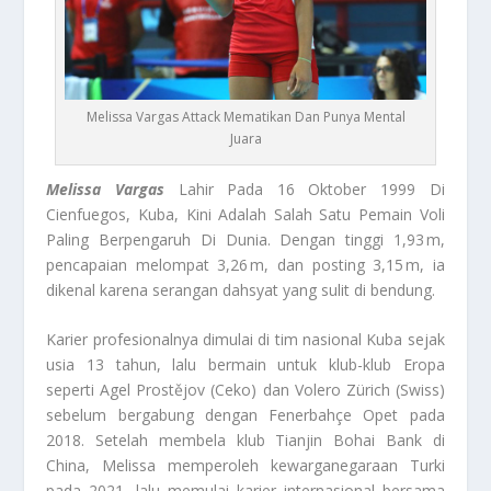
Melissa Vargas Attack Mematikan Dan Punya Mental
Juara
Melissa Vargas
Lahir Pada 16 Oktober 1999 Di
Cienfuegos, Kuba, Kini Adalah Salah Satu Pemain Voli
Paling Berpengaruh Di Dunia. Dengan tinggi 1,93 m,
pencapaian melompat 3,26 m, dan posting 3,15 m, ia
dikenal karena serangan dahsyat yang sulit di bendung.
Karier profesionalnya dimulai di tim nasional Kuba sejak
usia 13 tahun, lalu bermain untuk klub-klub Eropa
seperti Agel Prostějov (Ceko) dan Volero Zürich (Swiss)
sebelum bergabung dengan Fenerbahçe Opet pada
2018. Setelah membela klub Tianjin Bohai Bank di
China, Melissa memperoleh kewarganegaraan Turki
pada 2021, lalu memulai karier internasional bersama