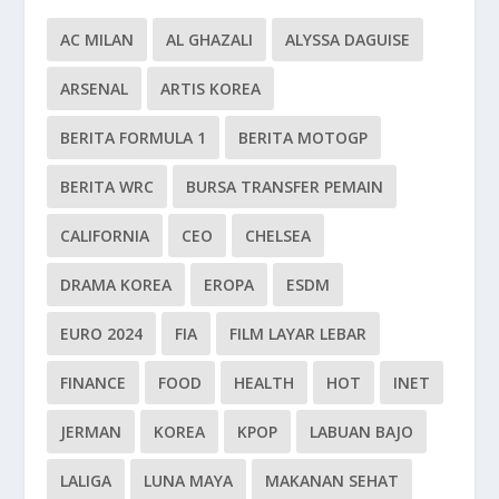
AC MILAN
AL GHAZALI
ALYSSA DAGUISE
ARSENAL
ARTIS KOREA
BERITA FORMULA 1
BERITA MOTOGP
BERITA WRC
BURSA TRANSFER PEMAIN
CALIFORNIA
CEO
CHELSEA
DRAMA KOREA
EROPA
ESDM
EURO 2024
FIA
FILM LAYAR LEBAR
FINANCE
FOOD
HEALTH
HOT
INET
JERMAN
KOREA
KPOP
LABUAN BAJO
LALIGA
LUNA MAYA
MAKANAN SEHAT