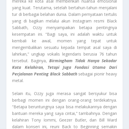
mereka ke kota asal memberikan nuansa emosional
yang kuat. Terutama, setelah bertahun-tahun menjalani
tur di berbagai belahan dunia. Dalam pernyataan tertulis
yang di bagikan melalui akun Instagram resmi Black
Sabbath, Ozzy menyampaikan betapa pentingnya
kesempatan ini. “Bagi saya, ini adalah waktu untuk
kembali ke awal, momen yang tepat untuk
mengembalikan sesuatu kepada tempat asal saya di
lahirkan,” ungkap vokalis legendaris berusia 76 tahun
tersebut. Baginya,
Birmingham Tidak Hanya Sekadar
Kota Kelahiran, Tetapi Juga Fondasi Utama Dari
Perjalanan Penting Black Sabbath
sebagai pionir heavy
metal.
Selain itu, Ozzy juga merasa sangat bersyukur bisa
berbagi momen ini dengan orang-orang terdekatnya.
“Betapa beruntungnya saya bisa melakukannya dengan
bantuan mereka yang saya cintai,” tambahnya. Dengan
kelahiran Tony Iommi, Geezer Butler, dan Bill Ward
dalam konseri ini, reuni Back to Beginning semakin