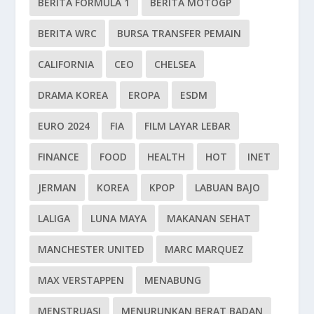
BERITA FORMULA 1
BERITA MOTOGP
BERITA WRC
BURSA TRANSFER PEMAIN
CALIFORNIA
CEO
CHELSEA
DRAMA KOREA
EROPA
ESDM
EURO 2024
FIA
FILM LAYAR LEBAR
FINANCE
FOOD
HEALTH
HOT
INET
JERMAN
KOREA
KPOP
LABUAN BAJO
LALIGA
LUNA MAYA
MAKANAN SEHAT
MANCHESTER UNITED
MARC MARQUEZ
MAX VERSTAPPEN
MENABUNG
MENSTRUASI
MENURUNKAN BERAT BADAN