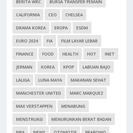
BERITA WRC
BURSA TRANSFER PEMAIN
CALIFORNIA
CEO
CHELSEA
DRAMA KOREA
EROPA
ESDM
EURO 2024
FIA
FILM LAYAR LEBAR
FINANCE
FOOD
HEALTH
HOT
INET
JERMAN
KOREA
KPOP
LABUAN BAJO
LALIGA
LUNA MAYA
MAKANAN SEHAT
MANCHESTER UNITED
MARC MARQUEZ
MAX VERSTAPPEN
MENABUNG
MENSTRUASI
MENURUNKAN BERAT BADAN
NBA
NEWS
OTOMOTIF
PRABOWO