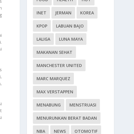
s
h
INET
JERMAN
KOREA
g
KPOP
LABUAN BAJO
i
LALIGA
LUNA MAYA
.
i
MAKANAN SEHAT
MANCHESTER UNITED
s
,
MARC MARQUEZ
,
MAX VERSTAPPEN
i
MENABUNG
MENSTRUASI
t
i
MENURUNKAN BERAT BADAN
NBA
NEWS
OTOMOTIF