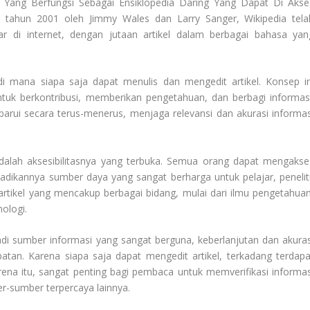
Yang Berfungsi Sebagai Ensiklopedia Daring Yang Dapat Di Akse
da tahun 2001 oleh Jimmy Wales dan Larry Sanger, Wikipedia tela
r di internet, dengan jutaan artikel dalam berbagai bahasa yan
 di mana siapa saja dapat menulis dan mengedit artikel. Konsep in
tuk berkontribusi, memberikan pengetahuan, dan berbagi informasi
rbarui secara terus-menerus, menjaga relevansi dan akurasi informas
alah aksesibilitasnya yang terbuka. Semua orang dapat mengakse
jadikannya sumber daya yang sangat berharga untuk pelajar, peneliti
tikel yang mencakup berbagai bidang, mulai dari ilmu pengetahuan
ologi.
di sumber informasi yang sangat berguna, keberlanjutan dan akuras
atan. Karena siapa saja dapat mengedit artikel, terkadang terdapa
rena itu, sangat penting bagi pembaca untuk memverifikasi informas
-sumber terpercaya lainnya.