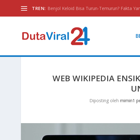
TREN:
Benjol Keloid Bisa Turun-Temurun? Fakta Yan
B
WEB WIKIPEDIA ENSI
U
Diposting oleh
mimin1 pe