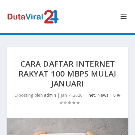
CARA DAFTAR INTERNET
RAKYAT 100 MBPS MULAI
JANUARI
Diposting oleh
admin
|
Jan 7, 2026
|
Inet
,
News
|
0
|