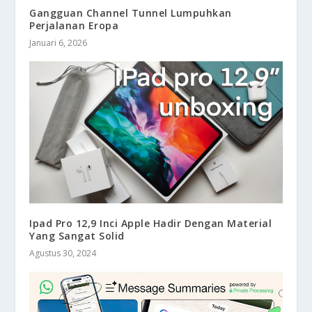
Gangguan Channel Tunnel Lumpuhkan
Perjalanan Eropa
Januari 6, 2026
Ipad Pro 12,9 Inci Apple Hadir Dengan Material
Yang Sangat Solid
Agustus 30, 2024