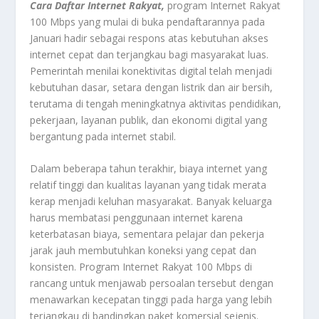
Cara Daftar Internet Rakyat,
program Internet Rakyat
100 Mbps yang mulai di buka pendaftarannya pada
Januari hadir sebagai respons atas kebutuhan akses
internet cepat dan terjangkau bagi masyarakat luas.
Pemerintah menilai konektivitas digital telah menjadi
kebutuhan dasar, setara dengan listrik dan air bersih,
terutama di tengah meningkatnya aktivitas pendidikan,
pekerjaan, layanan publik, dan ekonomi digital yang
bergantung pada internet stabil.
Dalam beberapa tahun terakhir, biaya internet yang
relatif tinggi dan kualitas layanan yang tidak merata
kerap menjadi keluhan masyarakat. Banyak keluarga
harus membatasi penggunaan internet karena
keterbatasan biaya, sementara pelajar dan pekerja
jarak jauh membutuhkan koneksi yang cepat dan
konsisten. Program Internet Rakyat 100 Mbps di
rancang untuk menjawab persoalan tersebut dengan
menawarkan kecepatan tinggi pada harga yang lebih
terjangkau di bandingkan paket komersial sejenis.