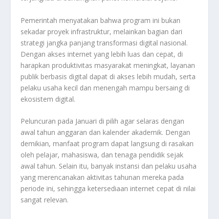
Pemerintah menyatakan bahwa program ini bukan
sekadar proyek infrastruktur, melainkan bagian dari
strategi jangka panjang transformasi digital nasional.
Dengan akses internet yang lebih luas dan cepat, di
harapkan produktivitas masyarakat meningkat, layanan
publik berbasis digital dapat di akses lebih mudah, serta
pelaku usaha kecil dan menengah mampu bersaing di
ekosistem digital.
Peluncuran pada Januari di pilih agar selaras dengan
awal tahun anggaran dan kalender akademik. Dengan
demikian, manfaat program dapat langsung di rasakan
oleh pelajar, mahasiswa, dan tenaga pendidik sejak
awal tahun. Selain itu, banyak instansi dan pelaku usaha
yang merencanakan aktivitas tahunan mereka pada
periode ini, sehingga ketersediaan internet cepat di nilai
sangat relevan.