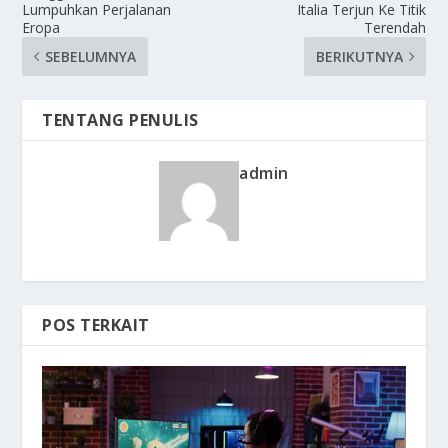
Lumpuhkan Perjalanan
Italia Terjun Ke Titik
Eropa
Terendah
SEBELUMNYA
BERIKUTNYA
TENTANG PENULIS
admin
POS TERKAIT