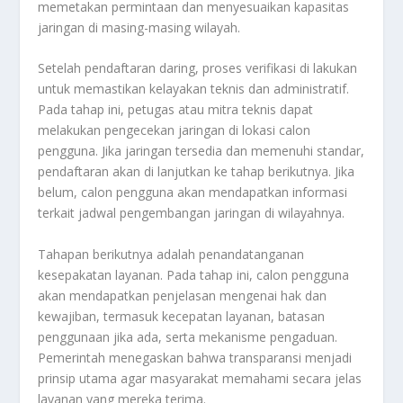
memetakan permintaan dan menyesuaikan kapasitas
jaringan di masing-masing wilayah.
Setelah pendaftaran daring, proses verifikasi di lakukan
untuk memastikan kelayakan teknis dan administratif.
Pada tahap ini, petugas atau mitra teknis dapat
melakukan pengecekan jaringan di lokasi calon
pengguna. Jika jaringan tersedia dan memenuhi standar,
pendaftaran akan di lanjutkan ke tahap berikutnya. Jika
belum, calon pengguna akan mendapatkan informasi
terkait jadwal pengembangan jaringan di wilayahnya.
Tahapan berikutnya adalah penandatanganan
kesepakatan layanan. Pada tahap ini, calon pengguna
akan mendapatkan penjelasan mengenai hak dan
kewajiban, termasuk kecepatan layanan, batasan
penggunaan jika ada, serta mekanisme pengaduan.
Pemerintah menegaskan bahwa transparansi menjadi
prinsip utama agar masyarakat memahami secara jelas
layanan yang mereka terima.