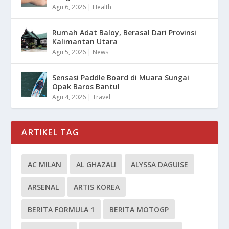
Agu 6, 2026
|
Health
Rumah Adat Baloy, Berasal Dari Provinsi
Kalimantan Utara
Agu 5, 2026
|
News
Sensasi Paddle Board di Muara Sungai
Opak Baros Bantul
Agu 4, 2026
|
Travel
ARTIKEL TAG
AC MILAN
AL GHAZALI
ALYSSA DAGUISE
ARSENAL
ARTIS KOREA
BERITA FORMULA 1
BERITA MOTOGP