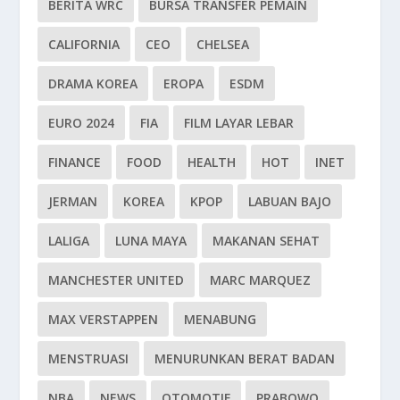
BERITA WRC
BURSA TRANSFER PEMAIN
CALIFORNIA
CEO
CHELSEA
DRAMA KOREA
EROPA
ESDM
EURO 2024
FIA
FILM LAYAR LEBAR
FINANCE
FOOD
HEALTH
HOT
INET
JERMAN
KOREA
KPOP
LABUAN BAJO
LALIGA
LUNA MAYA
MAKANAN SEHAT
MANCHESTER UNITED
MARC MARQUEZ
MAX VERSTAPPEN
MENABUNG
MENSTRUASI
MENURUNKAN BERAT BADAN
NBA
NEWS
OTOMOTIF
PRABOWO