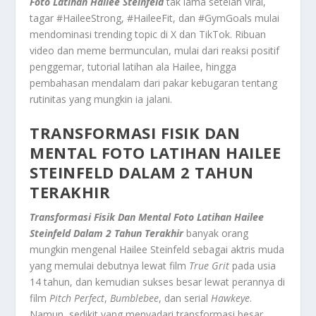
Foto Latihan Hailee Steinfeld
tak lama setelah viral,
tagar #HaileeStrong, #HaileeFit, dan #GymGoals mulai
mendominasi trending topic di X dan TikTok. Ribuan
video dan meme bermunculan, mulai dari reaksi positif
penggemar, tutorial latihan ala Hailee, hingga
pembahasan mendalam dari pakar kebugaran tentang
rutinitas yang mungkin ia jalani.
TRANSFORMASI FISIK DAN
MENTAL FOTO LATIHAN HAILEE
STEINFELD DALAM 2 TAHUN
TERAKHIR
Transformasi Fisik Dan Mental Foto Latihan Hailee
Steinfeld Dalam 2 Tahun Terakhir
banyak orang
mungkin mengenal Hailee Steinfeld sebagai aktris muda
yang memulai debutnya lewat film
True Grit
pada usia
14 tahun, dan kemudian sukses besar lewat perannya di
film
Pitch Perfect
,
Bumblebee
, dan serial
Hawkeye
.
Namun, sedikit yang menyadari transformasi besar