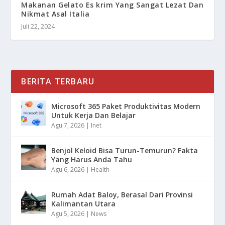
Makanan Gelato Es krim Yang Sangat Lezat Dan
Nikmat Asal Italia
Juli 22, 2024
BERITA TERBARU
Microsoft 365 Paket Produktivitas Modern
Untuk Kerja Dan Belajar
Agu 7, 2026
|
Inet
Benjol Keloid Bisa Turun-Temurun? Fakta
Yang Harus Anda Tahu
Agu 6, 2026
|
Health
Rumah Adat Baloy, Berasal Dari Provinsi
Kalimantan Utara
Agu 5, 2026
|
News