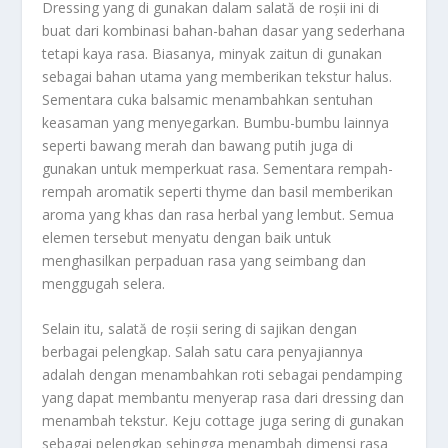
Dressing yang di gunakan dalam salată de roșii ini di
buat dari kombinasi bahan-bahan dasar yang sederhana
tetapi kaya rasa. Biasanya, minyak zaitun di gunakan
sebagai bahan utama yang memberikan tekstur halus.
Sementara cuka balsamic menambahkan sentuhan
keasaman yang menyegarkan. Bumbu-bumbu lainnya
seperti bawang merah dan bawang putih juga di
gunakan untuk memperkuat rasa. Sementara rempah-
rempah aromatik seperti thyme dan basil memberikan
aroma yang khas dan rasa herbal yang lembut. Semua
elemen tersebut menyatu dengan baik untuk
menghasilkan perpaduan rasa yang seimbang dan
menggugah selera.
Selain itu, salată de roșii sering di sajikan dengan
berbagai pelengkap. Salah satu cara penyajiannya
adalah dengan menambahkan roti sebagai pendamping
yang dapat membantu menyerap rasa dari dressing dan
menambah tekstur. Keju cottage juga sering di gunakan
sebagai pelengkap sehingga menambah dimensi rasa