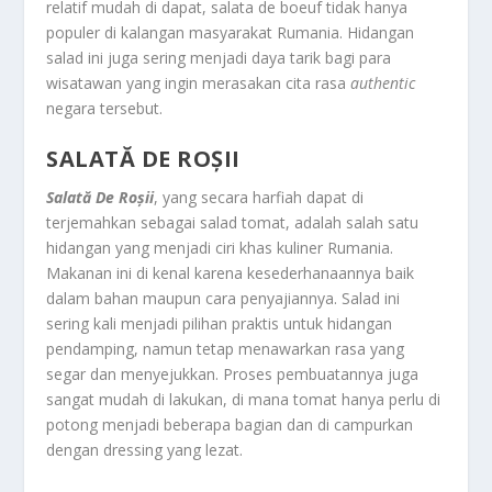
relatif mudah di dapat, salata de boeuf tidak hanya
populer di kalangan masyarakat Rumania. Hidangan
salad ini juga sering menjadi daya tarik bagi para
wisatawan yang ingin merasakan cita rasa
authentic
negara tersebut.
SALATĂ DE ROȘII
Salată De Roșii
, yang secara harfiah dapat di
terjemahkan sebagai salad tomat, adalah salah satu
hidangan yang menjadi ciri khas kuliner Rumania.
Makanan ini di kenal karena kesederhanaannya baik
dalam bahan maupun cara penyajiannya. Salad ini
sering kali menjadi pilihan praktis untuk hidangan
pendamping, namun tetap menawarkan rasa yang
segar dan menyejukkan. Proses pembuatannya juga
sangat mudah di lakukan, di mana tomat hanya perlu di
potong menjadi beberapa bagian dan di campurkan
dengan dressing yang lezat.