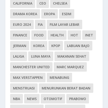
CALIFORNIA
CEO
CHELSEA
DRAMA KOREA
EROPA
ESDM
EURO 2024
FIA
FILM LAYAR LEBAR
FINANCE
FOOD
HEALTH
HOT
INET
JERMAN
KOREA
KPOP
LABUAN BAJO
LALIGA
LUNA MAYA
MAKANAN SEHAT
MANCHESTER UNITED
MARC MARQUEZ
MAX VERSTAPPEN
MENABUNG
MENSTRUASI
MENURUNKAN BERAT BADAN
NBA
NEWS
OTOMOTIF
PRABOWO