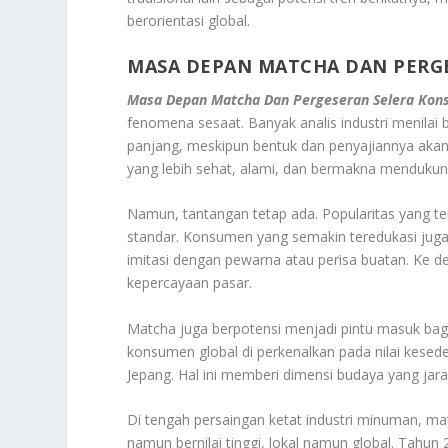
berorientasi global.
MASA DEPAN MATCHA DAN PERG
Masa Depan Matcha Dan Pergeseran Selera Kon
fenomena sesaat. Banyak analis industri menilai
panjang, meskipun bentuk dan penyajiannya aka
yang lebih sehat, alami, dan bermakna mendukung
Namun, tantangan tetap ada. Popularitas yang ter
standar. Konsumen yang semakin teredukasi juga
imitasi dengan pewarna atau perisa buatan. Ke d
kepercayaan pasar.
Matcha juga berpotensi menjadi pintu masuk bag
konsumen global di perkenalkan pada nilai kesed
Jepang. Hal ini memberi dimensi budaya yang jaran
Di tengah persaingan ketat industri minuman, m
namun bernilai tinggi, lokal namun global. Ta