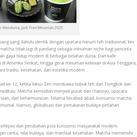
n Mendunia, Jadi Tren Minuman 2025
pang yang dahulu identik dengan upacara minum teh tradisional, kini
atcha tidak lagi di pandang sebagai minuman niche bagi pencinta
ri gaya hidup modern di berbagai belahan dunia. Dari kafe
di Amerika Serikat, hingga gerai minuman kekinian di Asia Tenggara,
a tradisi, kesehatan, dan estetika modern.
bad ke-12, ketika biksu Zen membawa bubuk teh dari Tiongkok dan
editasi. Matcha kemudian menjadi pusat dari chanoyu, upacara
hanaan, dan keharmonisan. Selama berabad-abad, konsumsi matcha
monial. Namun, globalisasi dan pertukaran budaya perlahan
 terlepas dari perubahan pola konsumsi masyarakat modern.
gan cerita, nilai budaya, dan manfaat kesehatan. Matcha memenuhi