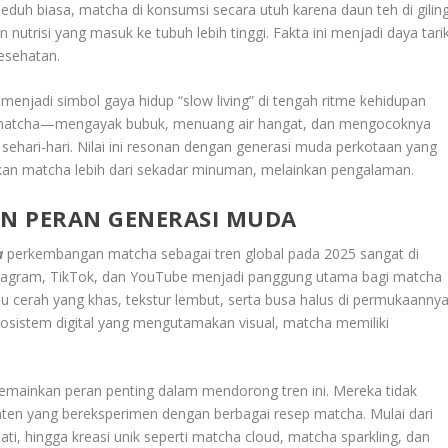
seduh biasa, matcha di konsumsi secara utuh karena daun teh di gilin
utrisi yang masuk ke tubuh lebih tinggi. Fakta ini menjadi daya tari
esehatan.
enjadi simbol gaya hidup “slow living” di tengah ritme kehidupan
n matcha—mengayak bubuk, menuang air hangat, dan mengocoknya
ehari-hari. Nilai ini resonan dengan generasi muda perkotaan yang
kan matcha lebih dari sekadar minuman, melainkan pengalaman.
DAN PERAN GENERASI MUDA
a
perkembangan matcha sebagai tren global pada 2025 sangat di
Instagram, TikTok, dan YouTube menjadi panggung utama bagi matcha
au cerah yang khas, tekstur lembut, serta busa halus di permukaanny
osistem digital yang mengutamakan visual, matcha memiliki
emainkan peran penting dalam mendorong tren ini. Mereka tidak
nten yang bereksperimen dengan berbagai resep matcha. Mulai dari
ti, hingga kreasi unik seperti matcha cloud, matcha sparkling, dan