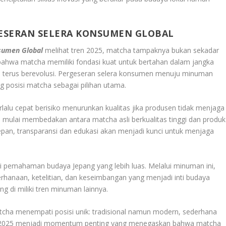
ESERAN SELERA KONSUMEN GLOBAL
sumen Global
melihat tren 2025, matcha tampaknya bukan sekadar
 bahwa matcha memiliki fondasi kuat untuk bertahan dalam jangka
n terus berevolusi. Pergeseran selera konsumen menuju minuman
 posisi matcha sebagai pilihan utama.
lalu cepat berisiko menurunkan kualitas jika produsen tidak menjaga
 mulai membedakan antara matcha asli berkualitas tinggi dan produk
epan, transparansi dan edukasi akan menjadi kunci untuk menjaga
i pemahaman budaya Jepang yang lebih luas. Melalui minuman ini,
erhanaan, ketelitian, dan keseimbangan yang menjadi inti budaya
g di miliki tren minuman lainnya.
atcha menempati posisi unik: tradisional namun modern, sederhana
hun 2025 menjadi momentum penting yang menegaskan bahwa matcha