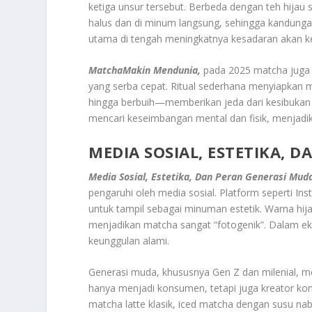
ketiga unsur tersebut. Berbeda dengan teh hijau 
halus dan di minum langsung, sehingga kandungan n
utama di tengah meningkatnya kesadaran akan k
MatchaMakin Mendunia,
pada 2025 matcha juga m
yang serba cepat. Ritual sederhana menyiapka
hingga berbuih—memberikan jeda dari kesibukan s
mencari keseimbangan mental dan fisik, menjadi
MEDIA SOSIAL, ESTETIKA, 
Media Sosial, Estetika, Dan Peran Generasi Mud
pengaruhi oleh media sosial. Platform seperti 
untuk tampil sebagai minuman estetik. Warna hij
menjadikan matcha sangat “fotogenik”. Dalam ek
keunggulan alami.
Generasi muda, khususnya Gen Z dan milenial, m
hanya menjadi konsumen, tetapi juga kreator ko
matcha latte klasik, iced matcha dengan susu naba