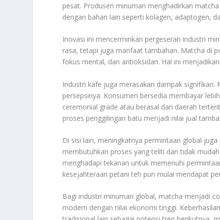
pesat. Produsen minuman menghadirkan matcha d
dengan bahan lain seperti kolagen, adaptogen, da
Inovasi ini mencerminkan pergeseran industri m
rasa, tetapi juga manfaat tambahan. Matcha di
fokus mental, dan antioksidan. Hal ini menjadika
Industri kafe juga merasakan dampak signifikan. 
persepsinya. Konsumen bersedia membayar lebih 
ceremonial grade atau berasal dari daerah terten
proses penggilingan batu menjadi nilai jual tamb
Di sisi lain, meningkatnya permintaan global ju
membutuhkan proses yang teliti dan tidak mudah 
menghadapi tekanan untuk memenuhi permintaan i
kesejahteraan petani teh pun mulai mendapat per
Bagi industri minuman global, matcha menjadi c
modern dengan nilai ekonomi tinggi. Keberhasila
tradisional lain sebagai potensi tren berikutnya,