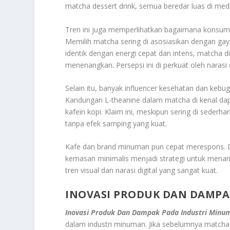
matcha dessert drink, semua beredar luas di medi
Tren ini juga memperlihatkan bagaimana konsume
Memilih matcha sering di asosiasikan dengan gay
identik dengan energi cepat dan intens, matcha d
menenangkan. Persepsi ini di perkuat oleh narasi 
Selain itu, banyak influencer kesehatan dan keb
Kandungan L-theanine dalam matcha di kenal dap
kafein kopi. Klaim ini, meskipun sering di sederh
tanpa efek samping yang kuat.
Kafe dan brand minuman pun cepat merespons. De
kemasan minimalis menjadi strategi untuk menari
tren visual dan narasi digital yang sangat kuat.
INOVASI PRODUK DAN DAMPA
Inovasi Produk Dan Dampak Pada Industri Minu
dalam industri minuman. Jika sebelumnya matcha i