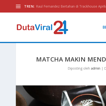
TREN:
Raul Fernandez Bertahan di Trackhouse Aprili
B
MATCHA MAKIN MENDU
Diposting oleh
admin
|
D