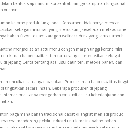
alam bentuk siap minum, konsentrat, hingga campuran fungsional
n vitamin.
inuman ke arah produk fungsional. Konsumen tidak hanya mencari
 posisikan sebagai minuman yang mendukung kesehatan metabolisme,
nnya bahan favorit dalam kategori wellness drink yang terus tumbuh.
Matcha menjadi salah satu menu dengan margin tinggi karena nilai
untuk matcha berkualitas, terutama yang di promosikan sebagai
tu di Jepang. Cerita tentang asal-usul daun teh, metode panen, dan
ahan.
ga memunculkan tantangan pasokan. Produksi matcha berkualitas tingg
di tingkatkan secara instan. Beberapa produsen di Jepang
nternasional tanpa mengorbankan kualitas. Isu keberlanjutan dan
hatian.
ontoh bagaimana bahan tradisional dapat di angkat menjadi produk
n matcha mendorong pelaku industri untuk melirik bahan-bahan
 menciptakan siklus inovasi yang berakar pada budaya lokal namun