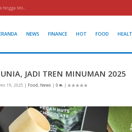
a hingga Mo...
ERANDA
NEWS
FINANCE
HOT
FOOD
HEAL
NIA, JADI TREN MINUMAN 2025
es 19, 2025
|
Food
,
News
|
0
|