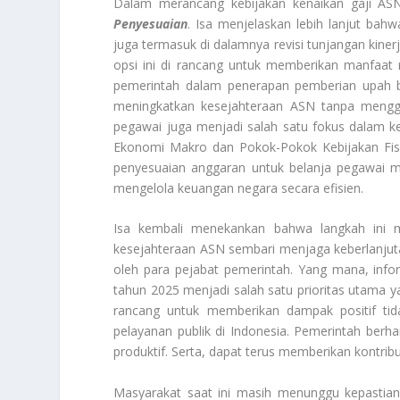
Dalam merancang kebijakan kenaikan gaji AS
Penyesuaian
. Isa menjelaskan lebih lanjut bah
juga termasuk di dalamnya revisi tunjangan kiner
opsi ini di rancang untuk memberikan manfaat m
pemerintah dalam penerapan pemberian upah ba
meningkatkan kesejahteraan ASN tanpa menggang
pegawai juga menjadi salah satu fokus dalam ke
Ekonomi Makro dan Pokok-Pokok Kebijakan Fis
penyesuaian anggaran untuk belanja pegawai me
mengelola keuangan negara secara efisien.
Isa kembali menekankan bahwa langkah ini 
kesejahteraan ASN sembari menjaga keberlanjuta
oleh para pejabat pemerintah. Yang mana, info
tahun 2025 menjadi salah satu prioritas utama ya
rancang untuk memberikan dampak positif tid
pelayanan publik di Indonesia. Pemerintah berh
produktif. Serta, dapat terus memberikan kontri
Masyarakat saat ini masih menunggu kepastian 