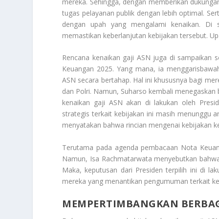
mereka. Sehingga, dengan memberikan dukunga
tugas pelayanan publik dengan lebih optimal. Ser
dengan upah yang mengalami kenaikan. Di s
memastikan keberlanjutan kebijakan tersebut. Upay
Rencana kenaikan gaji ASN juga di sampaikan s
Keuangan 2025. Yang mana, ia menggarisbawahi
ASN secara bertahap. Hal ini khususnya bagi mere
dan Polri. Namun, Suharso kembali menegaska
kenaikan gaji ASN akan di lakukan oleh Pres
strategis terkait kebijakan ini masih menunggu 
menyatakan bahwa rincian mengenai kebijakan k
Terutama pada agenda pembacaan Nota Keuang
Namun, Isa Rachmatarwata menyebutkan bahwa k
Maka, keputusan dari Presiden terpilih ini di
mereka yang menantikan pengumuman terkait keb
MEMPERTIMBANGKAN BERBAGA