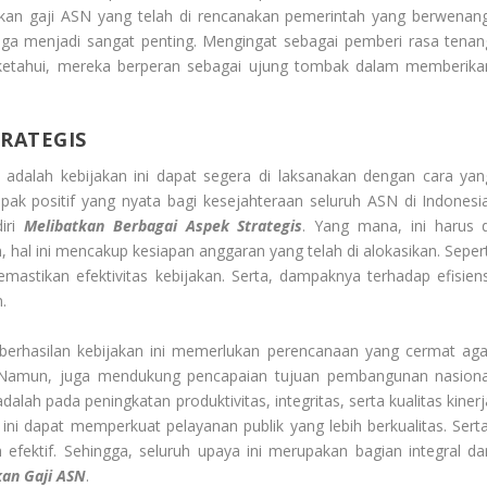
kan gaji ASN yang telah di rencanakan pemerintah yang berwenang
 juga menjadi sangat penting. Mengingat sebagai pemberi rasa tenan
 ketahui, mereka berperan sebagai ujung tombak dalam memberika
RATEGIS
adalah kebijakan ini dapat segera di laksanakan dengan cara yan
pak positif yang nyata bagi kesejahteraan seluruh ASN di Indonesia
diri
Melibatkan Berbagai Aspek Strategis
. Yang mana, ini harus d
al ini mencakup kesiapan anggaran yang telah di alokasikan. Sepert
astikan efektivitas kebijakan. Serta, dampaknya terhadap efisiens
.
berhasilan kebijakan ini memerlukan perencanaan yang cermat aga
 Namun, juga mendukung pencapaian tujuan pembangunan nasiona
adalah pada peningkatan produktivitas, integritas, serta kualitas kiner
ini dapat memperkuat pelayanan publik yang lebih berkualitas. Serta
efektif. Sehingga, seluruh upaya ini merupakan bagian integral dar
kan Gaji ASN
.