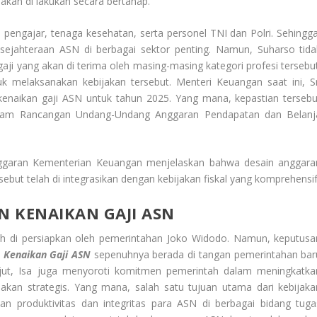
akan di lakukan secara bertahap.
a pengajar, tenaga kesehatan, serta personel TNI dan Polri. Sehingga
esejahteraan ASN di berbagai sektor penting. Namun, Suharso tida
ji yang akan di terima oleh masing-masing kategori profesi tersebut
uk melaksanakan kebijakan tersebut. Menteri Keuangan saat ini, Sr
kenaikan gaji ASN untuk tahun 2025. Yang mana, kepastian tersebu
alam Rancangan Undang-Undang Anggaran Pendapatan dan Belanj
Anggaran Kementerian Keuangan menjelaskan bahwa desain anggara
rsebut telah di integrasikan dengan kebijakan fiskal yang komprehensif
 KENAIKAN GAJI ASN
h di persiapkan oleh pemerintahan Joko Widodo. Namun, keputusa
 Kenaikan Gaji ASN
sepenuhnya berada di tangan pemerintahan bar
lanjut, Isa juga menyoroti komitmen pemerintah dalam meningkatka
jakan strategis. Yang mana, salah satu tujuan utama dari kebijaka
an produktivitas dan integritas para ASN di berbagai bidang tuga