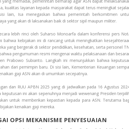
n yang memadai, pemerintah berharap agar ASN dapat melaksanaka
ta, kualitas layanan kepada masyarakat dapat terus meningkat sejala
isi lain, Isa menegaskan bahwa pemerintah berkomitmen untu
a yang akan di laksanakan baik di sektor sipil maupun militer.
ecara lebih rinci oleh Suharso Monoarfa dalam konferensi pers Not
 bahwa kebijakan ini di rancang untuk meningkatkan kesejahteraa
ka yang bergerak di sektor pendidikan, kesehatan, serta personel TN
n bahwa pengumuman resmi mengenai waktu pelaksanaan dan besara
iden Prabowo Subianto. Langkah ini menunjukkan bahwa keputusa
arahan dari pemimpin baru. Di sisi lain, Kementerian Keuangan sempa
enaikan gaji ASN akan di umumkan secepatnya.
an dan RUU APBN 2025 yang di jadwalkan pada 16 Agustus 2024
eputusan ini akan sepenuhnya menjadi wewenang Presiden terpilih
 lakukan untuk memberikan kepastian kepada para ASN. Terutama bag
ijakan kenaikan gaji mereka.
I OPSI MEKANISME PENYESUAIAN