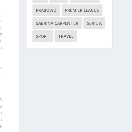
PRABOWO
PREMIER LEAGUE
,
k
SABRINA CARPENTER
SERIE A
.
i
SPORT
TRAVEL
t
a
n
.
n
u
n
n
s