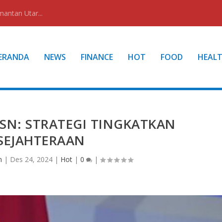
mantan Utar...
ERANDA
NEWS
FINANCE
HOT
FOOD
HEAL
ASN: STRATEGI TINGKATKAN
SEJAHTERAAN
n
|
Des 24, 2024
|
Hot
|
0
|