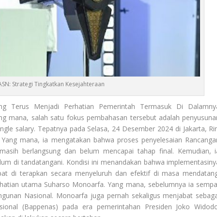
ASN: Strategi Tingkatkan Kesejahteraan
ang Terus Menjadi Perhatian Pemerintah Termasuk Di Dalamny
g mana, salah satu fokus pembahasan tersebut adalah penyusuna
single salary. Tepatnya pada Selasa, 24 Desember 2024 di Jakarta, Rin
 Yang mana, ia mengatakan bahwa proses penyelesaian Rancanga
i masih berlangsung dan belum mencapai tahap final. Kemudian, i
m di tandatangani. Kondisi ini menandakan bahwa implementasiny
pat di terapkan secara menyeluruh dan efektif di masa mendatang
erhatian utama Suharso Monoarfa. Yang mana, sebelumnya ia sempa
gunan Nasional. Monoarfa juga pernah sekaligus menjabat sebaga
onal (Bappenas) pada era pemerintahan Presiden Joko Widodo