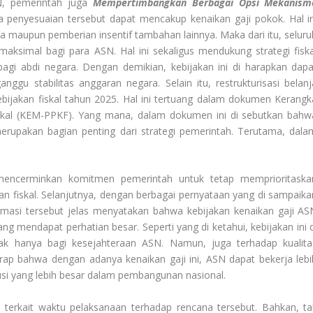
N, pemerintah juga
Mempertimbangkan Berbagai Opsi Mekanism
wa penyesuaian tersebut dapat mencakup kenaikan gaji pokok. Hal in
ja maupun pemberian insentif tambahan lainnya. Maka dari itu, seluru
aksimal bagi para ASN. Hal ini sekaligus mendukung strategi fiska
gi abdi negara. Dengan demikian, kebijakan ini di harapkan dapa
gu stabilitas anggaran negara. Selain itu, restrukturisasi belanj
bijakan fiskal tahun 2025. Hal ini tertuang dalam dokumen Kerangk
kal (KEM-PPKF). Yang mana, dalam dokumen ini di sebutkan bahw
rupakan bagian penting dari strategi pemerintah. Terutama, dala
mencerminkan komitmen pemerintah untuk tetap memprioritaska
n fiskal. Selanjutnya, dengan berbagai pernyataan yang di sampaika
rmasi tersebut jelas menyatakan bahwa kebijakan kenaikan gaji AS
ng mendapat perhatian besar. Seperti yang di ketahui, kebijakan ini d
ak hanya bagi kesejahteraan ASN. Namun, juga terhadap kualita
arap bahwa dengan adanya kenaikan gaji ini, ASN dapat bekerja lebi
busi yang lebih besar dalam pembangunan nasional.
terkait waktu pelaksanaan terhadap rencana tersebut. Bahkan, ta