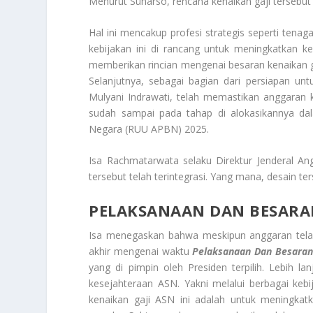
Menurut Suharso, rencana kenaikan gaji tersebut 
Hal ini mencakup profesi strategis seperti tenag
kebijakan ini di rancang untuk meningkatkan k
memberikan rincian mengenai besaran kenaikan ga
Selanjutnya, sebagai bagian dari persiapan unt
Mulyani Indrawati, telah memastikan anggaran 
sudah sampai pada tahap di alokasikannya d
Negara (RUU APBN) 2025.
Isa Rachmatarwata selaku Direktur Jenderal 
tersebut telah terintegrasi. Yang mana, desain te
PELAKSANAAN DAN BESARAN
Isa menegaskan bahwa meskipun anggaran tela
akhir mengenai waktu
Pelaksanaan Dan Besaran
yang di pimpin oleh Presiden terpilih. Lebih 
kesejahteraan ASN. Yakni melalui berbagai kebi
kenaikan gaji ASN ini adalah untuk meningkatk