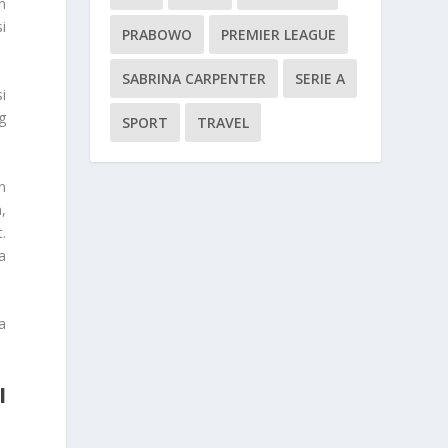
n
i
PRABOWO
PREMIER LEAGUE
SABRINA CARPENTER
SERIE A
i
g
SPORT
TRAVEL
n
,
.
a
a
I