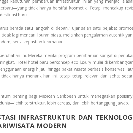
ngga kebutuhan pembaruan infrastruktur. Inilah yang menjadi alasa
terbaru—yang tidak hanya bersifat kosmetik. Tetapi mencakup revis
destinasi baru.
harus berada satu langkah di depan,” ujar salah satu pejabat promos
 tidak lagi mencari liburan biasa, melainkan pengalaman autentik yan
odern, serta kepastian keamanan.
ik perubahan ini. Mereka menilai program pembaruan sangat di perluka
ingkat. Hotel-hotel baru berkonsep eco-luxury mulai di kembangkan
nggunaan energi hijau, hingga paket wisata berbasis konservasi laut
idak hanya menarik hari ini, tetapi tetap relevan dan sehat secar
entum penting bagi Mexican Caribbean untuk menegaskan posisiny
 dunia—lebih terstruktur, lebih cerdas, dan lebih bertanggung jawab.
STASI INFRASTRUKTUR DAN TEKNOLOG
ARIWISATA MODERN