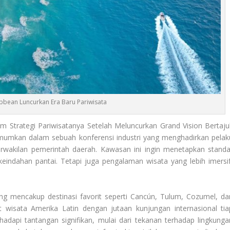
bbean Luncurkan Era Baru Pariwisata
Strategi Pariwisatanya Setelah Meluncurkan Grand Vision Bertaju
 umumkan dalam sebuah konferensi industri yang menghadirkan pelak
perwakilan pemerintah daerah. Kawasan ini ingin menetapkan standa
 keindahan pantai. Tetapi juga pengalaman wisata yang lebih imersif
g mencakup destinasi favorit seperti Cancún, Tulum, Cozumel, da
 wisata Amerika Latin dengan jutaan kunjungan internasional tia
adapi tantangan signifikan, mulai dari tekanan terhadap lingkunga