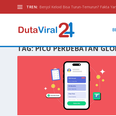
TREN:
Benjol Keloid Bisa Turun-Temurun? Fakta Yan
B
TAG:
PICU PERDEBATAN GLO