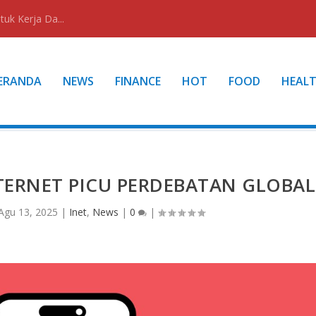
uk Kerja Da...
ERANDA
NEWS
FINANCE
HOT
FOOD
HEAL
TERNET PICU PERDEBATAN GLOBAL
Agu 13, 2025
|
Inet
,
News
|
0
|