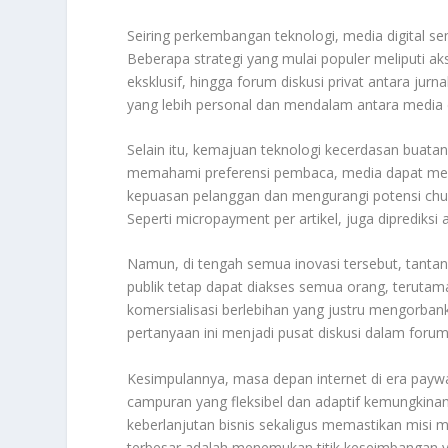
Seiring perkembangan teknologi, media digital s
Beberapa strategi yang mulai populer meliputi aks
eksklusif, hingga forum diskusi privat antara ju
yang lebih personal dan mendalam antara media 
Selain itu, kemajuan teknologi kecerdasan buatan
memahami preferensi pembaca, media dapat menya
kepuasan pelanggan dan mengurangi potensi churn
Seperti micropayment per artikel, juga diprediks
Namun, di tengah semua inovasi tersebut, tantan
publik tetap dapat diakses semua orang, teruta
komersialisasi berlebihan yang justru mengorban
pertanyaan ini menjadi pusat diskusi dalam foru
Kesimpulannya, masa depan internet di era paywa
campuran yang fleksibel dan adaptif kemungkin
keberlanjutan bisnis sekaligus memastikan misi m
terbesar adalah menemukan titik keseimbangan y