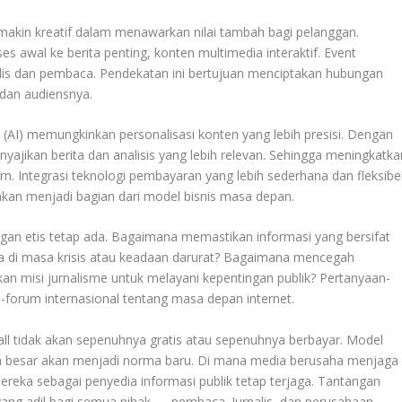
emakin kreatif dalam menawarkan nilai tambah bagi pelanggan.
es awal ke berita penting, konten multimedia interaktif. Event
rnalis dan pembaca. Pendekatan ini bertujuan menciptakan hubungan
dan audiensnya.
 (AI) memungkinkan personalisasi konten yang lebih presisi. Dengan
jikan berita dan analisis yang lebih relevan. Sehingga meningkatka
. Integrasi teknologi pembayaran yang lebih sederhana dan fleksibel
i akan menjadi bagian dari model bisnis masa depan.
gan etis tetap ada. Bagaimana memastikan informasi yang bersifat
ma di masa krisis atau keadaan darurat? Bagaimana mencegah
kan misi jurnalisme untuk melayani kepentingan publik? Pertanyaan-
m-forum internasional tentang masa depan internet.
ll tidak akan sepenuhnya gratis atau sepenuhnya berbayar. Model
an besar akan menjadi norma baru. Di mana media berusaha menjaga
ereka sebagai penyedia informasi publik tetap terjaga. Tantangan
ang adil bagi semua pihak — pembaca. Jurnalis, dan perusahaan