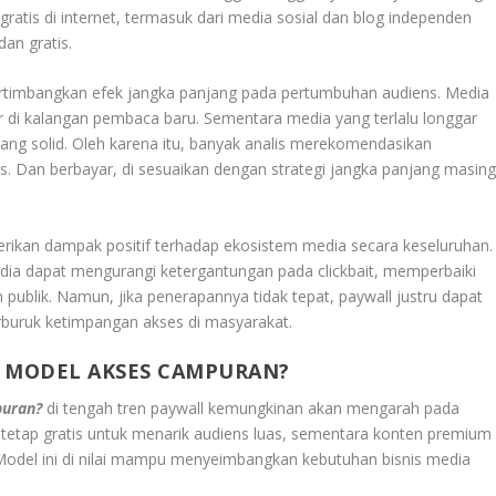
gratis di internet, termasuk dari media sosial dan blog independen
an gratis.
pertimbangkan efek jangka panjang pada pertumbuhan audiens. Media
sur di kalangan pembaca baru. Sementara media yang terlalu longgar
ng solid. Oleh karena itu, banyak analis merekomendasikan
. Dan berbayar, di sesuaikan dengan strategi jangka panjang masing
rikan dampak positif terhadap ekosistem media secara keseluruhan.
dia dapat mengurangi ketergantungan pada clickbait, memperbaiki
publik. Namun, jika penerapannya tidak tepat, paywall justru dapat
uruk ketimpangan akses di masyarakat.
U MODEL AKSES CAMPURAN?
puran?
di tengah tren paywall kemungkinan akan mengarah pada
 tetap gratis untuk menarik audiens luas, sementara konten premium
. Model ini di nilai mampu menyeimbangkan kebutuhan bisnis media