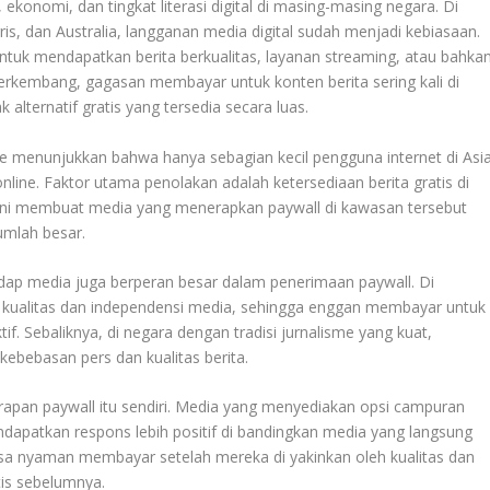
ekonomi, dan tingkat literasi digital di masing-masing negara. Di
ris, dan Australia, langganan media digital sudah menjadi kebiasaan.
tuk mendapatkan berita berkualitas, layanan streaming, atau bahka
erkembang, gagasan membayar untuk konten berita sering kali di
alternatif gratis yang tersedia secara luas.
tute menunjukkan bahwa hanya sebagian kecil pengguna internet di Asi
line. Faktor utama penolakan adalah ketersediaan berita gratis di
al ini membuat media yang menerapkan paywall di kawasan tersebut
umlah besar.
adap media juga berperan besar dalam penerimaan paywall. Di
p kualitas dan independensi media, sehingga enggan membayar untuk
f. Sebaliknya, di negara dengan tradisi jurnalisme yang kuat,
ebebasan pers dan kualitas berita.
nerapan paywall itu sendiri. Media yang menyediakan opsi campuran
dapatkan respons lebih positif di bandingkan media yang langsung
a nyaman membayar setelah mereka di yakinkan oleh kualitas dan
tis sebelumnya.