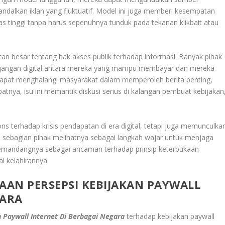
andalkan iklan yang fluktuatif. Model ini juga memberi kesempatan
as tinggi tanpa harus sepenuhnya tunduk pada tekanan klikbait atau
n besar tentang hak akses publik terhadap informasi. Banyak pihak
njangan digital antara mereka yang mampu membayar dan mereka
i dapat menghalangi masyarakat dalam memperoleh berita penting,
atnya, isu ini memantik diskusi serius di kalangan pembuat kebijakan
s terhadap krisis pendapatan di era digital, tetapi juga memunculka
a sebagian pihak melihatnya sebagai langkah wajar untuk menjaga
 memandangnya sebagai ancaman terhadap prinsip keterbukaan
l kelahirannya.
DAAN PERSEPSI
KEBIJAKAN PAYWALL
GARA
 Paywall Internet Di Berbagai Negara
terhadap kebijakan paywall