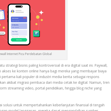
ywall Internet Picu Perdebatan Global
u strategi bisnis paling kontroversial di era digital saat ini. Paywall,
i akses ke konten online hanya bagi mereka yang membayar biaya
pertama kali populer di industri media berita sebagai respons
kan akibat migrasi pembaca dari media cetak ke digital. Namun, tren
atform streaming video, portal pendidikan, hingga blog niche yang
i solusi untuk mempertahankan keberlanjutan finansial di tengah
Dengan model langganan, mereka dapat mengandalkan sumber