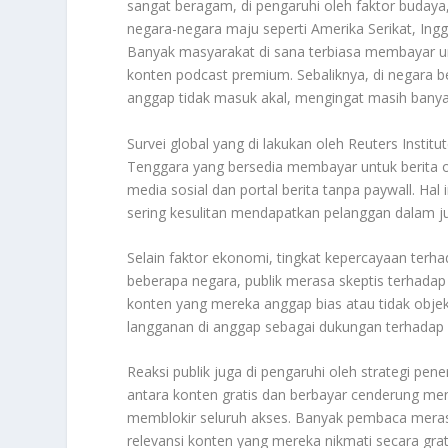
sangat beragam, di pengaruhi oleh faktor budaya, 
negara-negara maju seperti Amerika Serikat, Ingg
Banyak masyarakat di sana terbiasa membayar un
konten podcast premium. Sebaliknya, di negara b
anggap tidak masuk akal, mengingat masih banyak 
Survei global yang di lakukan oleh Reuters Insti
Tenggara yang bersedia membayar untuk berita on
media sosial dan portal berita tanpa paywall. H
sering kesulitan mendapatkan pelanggan dalam j
Selain faktor ekonomi, tingkat kepercayaan terh
beberapa negara, publik merasa skeptis terhada
konten yang mereka anggap bias atau tidak objekti
langganan di anggap sebagai dukungan terhadap k
Reaksi publik juga di pengaruhi oleh strategi pe
antara konten gratis dan berbayar cenderung men
memblokir seluruh akses. Banyak pembaca meras
relevansi konten yang mereka nikmati secara gra