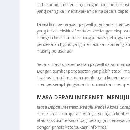
terbesar adalah bersaing dengan banjir informasi 
yang sering kali menawarkan berita secara cepat d
Di sisi lain, penerapan paywall juga harus mem
yang terlalu eksklusif berisiko kehilangan ekspo
mungkin kesulitan membangun basis pelanggan ya
pendekatan hybrid yang memadukan konten gratis
masing perusahaan.
Secara makro, keberhasilan paywall dapat membe
Dengan sumber pendapatan yang lebih stabil, me
kualitas jurnalisme, dan membangun kepercayaan 
mempersempit jangkauan informasi dan memperb
MASA DEPAN INTERNET: MENUJ
Masa Depan Internet: Menuju Model Akses Cam
model akses campuran. Artinya, sebagian konten
atau eksklusif tersedia bagi pelanggan berbayar
dengan prinsip keterbukaan informasi.