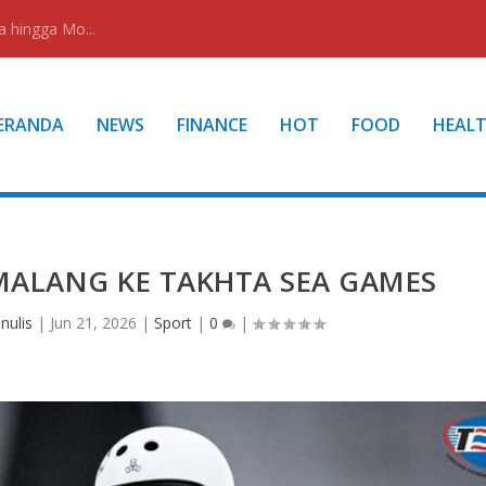
a hingga Mo...
ERANDA
NEWS
FINANCE
HOT
FOOD
HEAL
 MALANG KE TAKHTA SEA GAMES
nulis
|
Jun 21, 2026
|
Sport
|
0
|