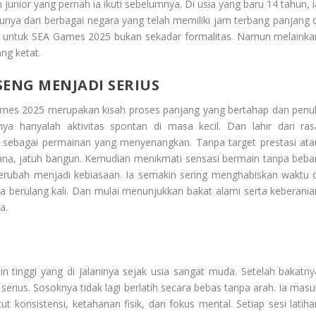
nior yang pernah ia ikuti sebelumnya. Di usia yang baru 14 tahun, i
unya dari berbagai negara yang telah memiliki jam terbang panjang d
sia untuk SEA Games 2025 bukan sekadar formalitas. Namun melainka
ang ketat.
SENG MENJADI SERIUS
A Games 2025 merupakan kisah proses panjang yang bertahap dan penu
ya hanyalah aktivitas spontan di masa kecil. Dan lahir dari ras
e sebagai permainan yang menyenangkan. Tanpa target prestasi ata
hana, jatuh bangun. Kemudian menikmati sensasi bermain tanpa beba
 berubah menjadi kebiasaan. Ia semakin sering menghabiskan waktu d
 berulang kali. Dan mulai menunjukkan bakat alami serta keberania
a.
plin tinggi yang di jalaninya sejak usia sangat muda. Setelah bakatny
serius. Sosoknya tidak lagi berlatih secara bebas tanpa arah. Ia masu
t konsistensi, ketahanan fisik, dan fokus mental. Setiap sesi latiha