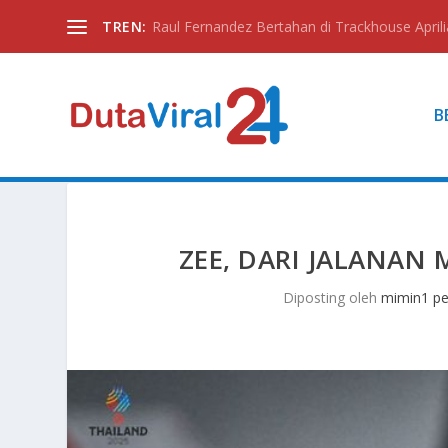
TREN:
Raul Fernandez Bertahan di Trackhouse Aprili
B
ZEE, DARI JALANAN
Diposting oleh
mimin1 pe