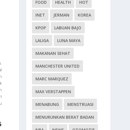
FOOD
HEALTH
HOT
INET
JERMAN
KOREA
KPOP
LABUAN BAJO
LALIGA
LUNA MAYA
MAKANAN SEHAT
.
MANCHESTER UNITED
l
h
MARC MARQUEZ
k
n
MAX VERSTAPPEN
i
u
MENABUNG
MENSTRUASI
MENURUNKAN BERAT BADAN
G
NBA
NEWS
OTOMOTIF