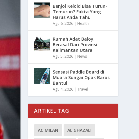
Benjol Keloid Bisa Turun-
Temurun? Fakta Yang
Harus Anda Tahu
Agu 6, 2026
|
Health
Rumah Adat Baloy,
Berasal Dari Provinsi
Kalimantan Utara
Agu 5, 2026
|
News
Sensasi Paddle Board di
Muara Sungai Opak Baros
Bantul
Agu 4, 2026
|
Travel
ARTIKEL TAG
AC MILAN
AL GHAZALI