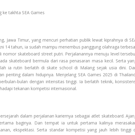
ng ke takhta SEA Games
g, Jawa Timur, yang mencuri perhatian publik lewat kiprahnya di SE
yakni 14 tahun, ia sudah mampu menembus panggung olahraga terbesa
 nomor skateboard street putri. Perjalanannya menuju level tersebu
pada skateboard bermula dari rasa penasaran masa kecil. Serta yan
 ia rutin berlatih di skate school di Malang sejak usia dini. Dar
ian penting dalam hidupnya. Menjelang SEA Games 2025 di Thailand
ulan-bulan dengan intensitas tinggi. Ia berlatih teknik, konsistens
hadapi tekanan kompetisi internasional.
ersejarah dalam perjalanan kariernya sebagai atlet skateboard. Ajan
pertama baginya. Dan tempat ia untuk pertama kalinya merasaka
nan, ekspektasi. Serta standar kompetisi yang jauh lebih tinggi d