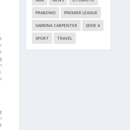
PRABOWO
PREMIER LEAGUE
SABRINA CARPENTER
SERIE A
SPORT
TRAVEL
A
r
t
g
i
,
i
g
n
i