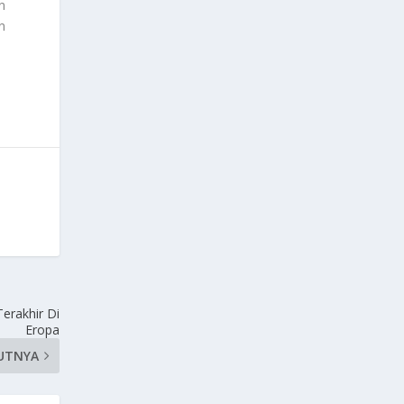
n
n
erakhir Di
Eropa
UTNYA