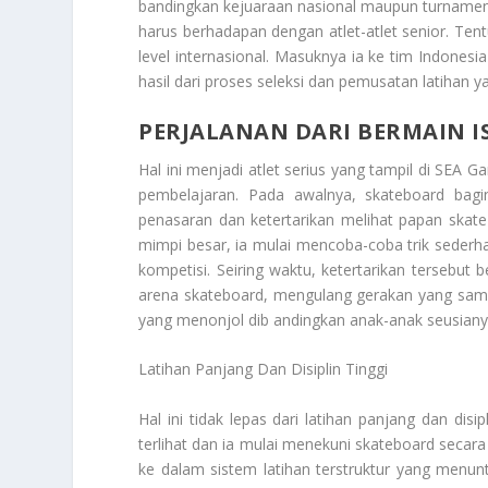
bandingkan kejuaraan nasional maupun turnamen ju
harus berhadapan dengan atlet-atlet senior. Tent
level internasional. Masuknya ia ke tim Indone
hasil dari proses seleksi dan pemusatan latihan y
PERJALANAN DARI BERMAIN I
Hal ini menjadi atlet serius yang tampil di SE
pembelajaran. Pada awalnya, skateboard bagin
penasaran dan ketertarikan melihat papan skat
mimpi besar, ia mulai mencoba-coba trik seder
kompetisi. Seiring waktu, ketertarikan tersebut
arena skateboard, mengulang gerakan yang sama
yang menonjol dib andingkan anak-anak seusiany
Latihan Panjang Dan Disiplin Tinggi
Hal ini tidak lepas dari latihan panjang dan disi
terlihat dan ia mulai menekuni skateboard secara 
ke dalam sistem latihan terstruktur yang menuntu