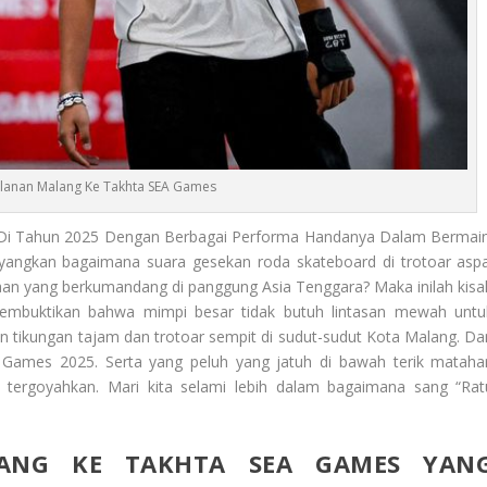
Jalanan Malang Ke Takhta SEA Games
 Di Tahun 2025 Dengan Berbagai Performa Handanya Dalam Bermain
angkan bagaimana suara gesekan roda skateboard di trotoar aspa
aan yang berkumandang di panggung Asia Tenggara? Maka inilah kisa
embuktikan bahwa mimpi besar tidak butuh lintasan mewah untu
n tikungan tajam dan trotoar sempit di sudut-sudut Kota Malang. Da
EA Games 2025. Serta yang peluh yang jatuh di bawah terik matahar
k tergoyahkan. Mari kita selami lebih dalam bagaimana sang “Rat
LANG KE TAKHTA SEA GAMES YAN