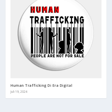
Human Trafficking Di Era Digital
Juli 19, 2024