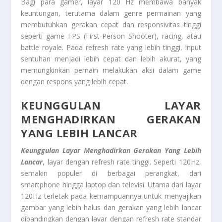
Bagi para gamer, layar 120 Hz membawa banyak
keuntungan, terutama dalam genre permainan yang
membutuhkan gerakan cepat dan responsivitas tinggi
seperti game FPS (First-Person Shooter), racing, atau
battle royale. Pada refresh rate yang lebih tinggi, input
sentuhan menjadi lebih cepat dan lebih akurat, yang
memungkinkan pemain melakukan aksi dalam game
dengan respons yang lebih cepat.
KEUNGGULAN LAYAR
MENGHADIRKAN GERAKAN
YANG LEBIH LANCAR
Keunggulan Layar Menghadirkan Gerakan Yang Lebih
Lancar
, layar dengan refresh rate tinggi. Seperti 120Hz,
semakin populer di berbagai perangkat, dari
smartphone hingga laptop dan televisi. Utama dari layar
120Hz terletak pada kemampuannya untuk menyajikan
gambar yang lebih halus dan gerakan yang lebih lancar
dibandingkan dengan layar dengan refresh rate standar