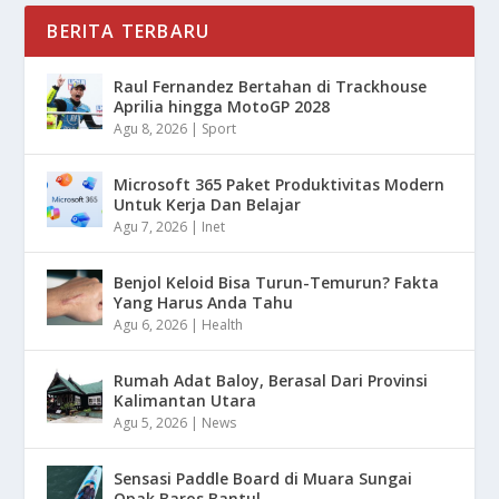
BERITA TERBARU
Raul Fernandez Bertahan di Trackhouse
Aprilia hingga MotoGP 2028
Agu 8, 2026
|
Sport
Microsoft 365 Paket Produktivitas Modern
Untuk Kerja Dan Belajar
Agu 7, 2026
|
Inet
Benjol Keloid Bisa Turun-Temurun? Fakta
Yang Harus Anda Tahu
Agu 6, 2026
|
Health
Rumah Adat Baloy, Berasal Dari Provinsi
Kalimantan Utara
Agu 5, 2026
|
News
Sensasi Paddle Board di Muara Sungai
Opak Baros Bantul