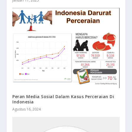
Januari 17, 2025
Peran Media Sosial Dalam Kasus Perceraian Di
Indonesia
Agustus 16, 2024