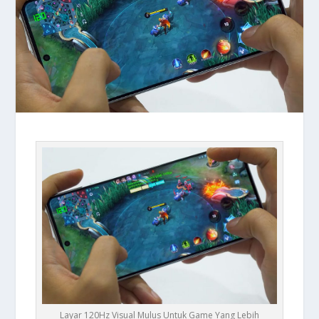
Layar 120Hz Visual Mulus Untuk Game Yang Lebih