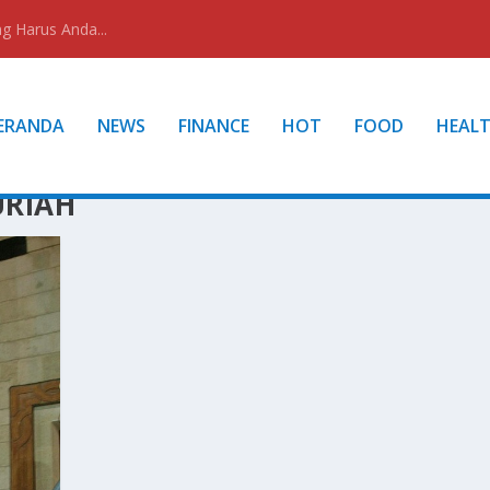
g Harus Anda...
ERANDA
NEWS
FINANCE
HOT
FOOD
HEAL
URIAH