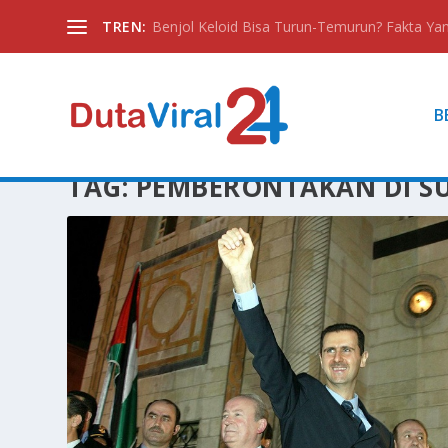
TREN:
Benjol Keloid Bisa Turun-Temurun? Fakta Yan
B
TAG:
PEMBERONTAKAN DI S