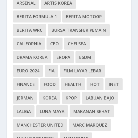
ARSENAL
ARTIS KOREA
BERITA FORMULA 1
BERITA MOTOGP
BERITA WRC
BURSA TRANSFER PEMAIN
CALIFORNIA
CEO
CHELSEA
DRAMA KOREA
EROPA
ESDM
EURO 2024
FIA
FILM LAYAR LEBAR
FINANCE
FOOD
HEALTH
HOT
INET
JERMAN
KOREA
KPOP
LABUAN BAJO
LALIGA
LUNA MAYA
MAKANAN SEHAT
MANCHESTER UNITED
MARC MARQUEZ