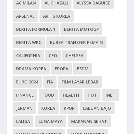
AC MILAN
AL GHAZALI
ALYSSA DAGUISE
ARSENAL
ARTIS KOREA
BERITA FORMULA 1
BERITA MOTOGP
BERITA WRC
BURSA TRANSFER PEMAIN
CALIFORNIA
CEO
CHELSEA
DRAMA KOREA
EROPA
ESDM
EURO 2024
FIA
FILM LAYAR LEBAR
FINANCE
FOOD
HEALTH
HOT
INET
JERMAN
KOREA
KPOP
LABUAN BAJO
LALIGA
LUNA MAYA
MAKANAN SEHAT