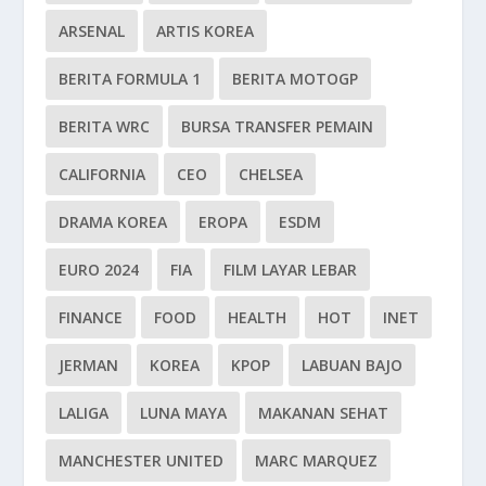
ARSENAL
ARTIS KOREA
BERITA FORMULA 1
BERITA MOTOGP
BERITA WRC
BURSA TRANSFER PEMAIN
CALIFORNIA
CEO
CHELSEA
DRAMA KOREA
EROPA
ESDM
EURO 2024
FIA
FILM LAYAR LEBAR
FINANCE
FOOD
HEALTH
HOT
INET
JERMAN
KOREA
KPOP
LABUAN BAJO
LALIGA
LUNA MAYA
MAKANAN SEHAT
MANCHESTER UNITED
MARC MARQUEZ