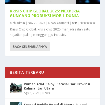
KRISIS CHIP GLOBAL 2025: NEXPERIA
GUNCANG PRODUKSI MOBIL DUNIA
oleh
admin
|
Nov 29, 2025
|
News
,
Otomotif
|
0
|
Krisis Chip Global, krisis chip 2025 menjadi salah satu
kejadian paling mengganggu industri...
BACA SELENGKAPNYA
BERITA TERBARU
Rumah Adat Baloy, Berasal Dari Provinsi
Kalimantan Utara
Agu 5, 2026
|
News
Sensasi Paddle Board di Muara Sungai