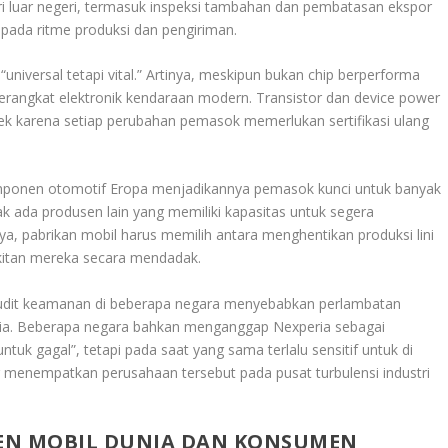
ri luar negeri, termasuk inspeksi tambahan dan pembatasan ekspor
pada ritme produksi dan pengiriman.
universal tetapi vital.” Artinya, meskipun bukan chip berperforma
erangkat elektronik kendaraan modern. Transistor dan device power
ek karena setiap perubahan pemasok memerlukan sertifikasi ulang
omponen otomotif Eropa menjadikannya pemasok kunci untuk banyak
k ada produsen lain yang memiliki kapasitas untuk segera
a, pabrikan mobil harus memilih antara menghentikan produksi lini
kitan mereka secara mendadak.
udit keamanan di beberapa negara menyebabkan perlambatan
 Asia. Beberapa negara bahkan menganggap Nexperia sebagai
tuk gagal”, tetapi pada saat yang sama terlalu sensitif untuk di
g menempatkan perusahaan tersebut pada pusat turbulensi industri
EN MOBIL DUNIA DAN KONSUMEN