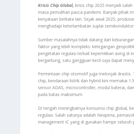
Krisis Chip Global,
krisis chip 2025 menjadi salah
masa pemulihan pasca-pandemi. Banyak pihak mey
kenyataan berkata lain. Sejak awal 2025, produs
menghadapi keterlambatan suplai semikonduktor
Sumber masalahnya tidak datang dari kekurangan k
faktor yang lebih kompleks: ketegangan geopolit
pengetatan regulasi terkait kepemilikan asing di in
bergantung, satu gangguan kecil saja dapat menyeb
Permintaan chip otomotif juga melonjak drastis
chip, kendaraan listrik dan hybrid kini memakai 1
sensor ADAS, microcontroller, modul baterai, da
pada batas maksimum.
Di tengah meningkatnya konsumsi chip global, 
regulasi. Salah satunya adalah Nexperia, pemaso
management IC yang di gunakan hampir seluruh p