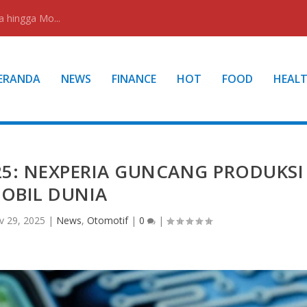
a hingga Mo...
ERANDA
NEWS
FINANCE
HOT
FOOD
HEAL
025: NEXPERIA GUNCANG PRODUKSI
OBIL DUNIA
v 29, 2025
|
News
,
Otomotif
|
0
|