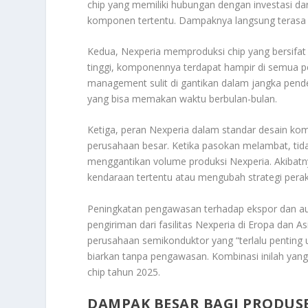
chip yang memiliki hubungan dengan investasi da
komponen tertentu. Dampaknya langsung terasa 
Kedua, Nexperia memproduksi chip yang bersifat “
tinggi, komponennya terdapat hampir di semua p
management sulit di gantikan dalam jangka pend
yang bisa memakan waktu berbulan-bulan.
Ketiga, peran Nexperia dalam standar desain k
perusahaan besar. Ketika pasokan melambat, tida
menggantikan volume produksi Nexperia. Akibatny
kendaraan tertentu atau mengubah strategi pera
Peningkatan pengawasan terhadap ekspor dan a
pengiriman dari fasilitas Nexperia di Eropa dan
perusahaan semikonduktor yang “terlalu penting un
biarkan tanpa pengawasan. Kombinasi inilah yan
chip tahun 2025.
DAMPAK BESAR BAGI PRODUS