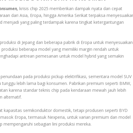
Konsumen,
krisis chip 2025 memberikan dampak nyata dan cepat
araan dari Asia, Eropa, hingga Amerika Serikat terpaksa menyesuaika
rid menjadi yang paling terdampak karena tingkat ketergantungan
produksi di Jepang dan beberapa pabrik di Eropa untuk menyesuaikan
produksi beberapa model yang memiliki margin rendah untuk
 menghadapi antrean pemesanan untuk model hybrid yang semakin
penundaan pada produksi pickup elektrifikasi, sementara model SUV
u tunggu lebih lama bagi konsumen. Pabrikan premium seperti BMW,
an karena standar teknis chip pada kendaraan mewah jauh lebih
 alternatif.
rkat kapasitas semikonduktor domestik, tetapi produsen seperti BYD
asok Eropa, termasuk Nexperia, untuk varian premium dan model
ap mempengaruhi sebagian lini produksi mereka.