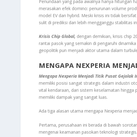
Penundaan yang pada awalnya hanya hitungan ha
merasakan efek domino: penurunan volume produk
model EV dan hybrid. Meski krisis ini tidak bersif
sulit di prediksi dan lebih mengganggu stabilitas i
Krisis Chip Global,
dengan demikian, krisis chip 2
rantai pasok yang semakin di pengaruhi dinamika 
geopolitik pun menjadi aktor utama dalam turbulen
MENGAPA NEXPERIA MENJADI
Mengapa Nexperia Menjadi Titik Pusat Gejolak I
memiliki posisi sangat strategis dalam industr
vital kendaraan, dari sistem keselamatan hingga
memiliki dampak yang sangat luas.
Ada tiga alasan utama mengapa Nexperia menjadi 
Pertama, perusahaan ini berada di bawah sorotan
mengenai keamanan pasokan teknologi strategis