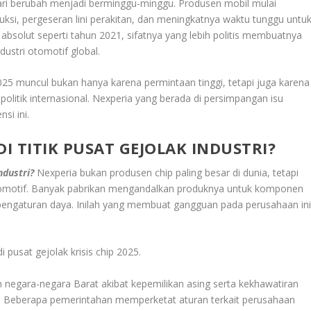
ri berubah menjadi berminggu-minggu. Produsen mobil mulai
si, pergeseran lini perakitan, dan meningkatnya waktu tunggu untu
at absolut seperti tahun 2021, sifatnya yang lebih politis membuatnya
ndustri otomotif global.
025 muncul bukan hanya karena permintaan tinggi, tetapi juga karena
politik internasional. Nexperia yang berada di persimpangan isu
si ini.
 TITIK PUSAT GEJOLAK INDUSTRI?
ndustri?
Nexperia bukan produsen chip paling besar di dunia, tetapi
i otomotif. Banyak pabrikan mengandalkan produknya untuk komponen
 pengaturan daya. Inilah yang membuat gangguan pada perusahaan in
pusat gejolak krisis chip 2025.
 negara-negara Barat akibat kepemilikan asing serta kekhawatiran
. Beberapa pemerintahan memperketat aturan terkait perusahaan