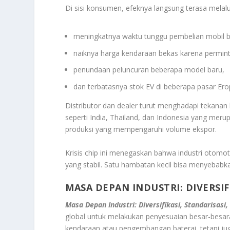
Di sisi konsumen, efeknya langsung terasa melalu
meningkatnya waktu tunggu pembelian mobil b
naiknya harga kendaraan bekas karena permint
penundaan peluncuran beberapa model baru,
dan terbatasnya stok EV di beberapa pasar Ero
Distributor dan dealer turut menghadapi tekanan
seperti India, Thailand, dan Indonesia yang me
produksi yang mempengaruhi volume ekspor.
Krisis chip ini menegaskan bahwa industri otom
yang stabil. Satu hambatan kecil bisa menyebabk
MASA DEPAN INDUSTRI: DIVERSIF
Masa Depan Industri: Diversifikasi, Standarisas
global untuk melakukan penyesuaian besar-besaran
kendaraan atau pengembangan baterai, tetapi jug