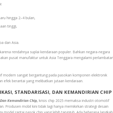
i:
aru hingga 2–4 bulan,
aan tinggi,
pa dan Asia.
 karena rendahnya suplai kendaraan populer. Bahkan negara-negara
rupakan pusat manufaktur untuk Asia Tenggara mengalami perlambata
otif modern sangat bergantung pada pasokan komponen elektronik
an efek berantai yang melibatkan jutaan kendaraan.
IKASI, STANDARISASI, DAN KEMANDIRIAN CHIP
i, Dan Kemandirian Chip,
krisis chip 2025 memaksa industri otomotif
. Produsen mobil kini tidak lagi hanya memikirkan strategi desain
a model rantai pasok chip yang lebih tangguh. Ada beberapa langkah