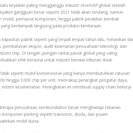
 satu kejadian paling mengganggu industri otomotif global setelah
akini gangguan besar seperti 2021 tidak akan terulang, namun
en mobil, pemasok komponen, hingga pabrik perakitan kembali
 yang berdampak langsung pada produksi kendaraan.
apasitas pabrik seperti yang terjadi empat tahun lalu, melainkan dar
ik, pembatasan ekspor, audit keamanan perusahaan teknologi, dan
dustri chip. Di tengah jaringan rantai pasok global yang saling
abkan efek berantai untuk industri bernilai triliunan dolar.
. Tidak seperti mobil konvensional yang hanya membutuhkan ratusan
.500 hingga 3.000 chip per unit, mencakup perangkat pengatur daya,
n sistem keselamatan. Peningkatan ini membuat supply chain bekerja
beberapa perusahaan semikonduktor besar menghadapi tekanan
k komponen penting seperti transistor, dioda, dan power
abrikan mobil dunia.