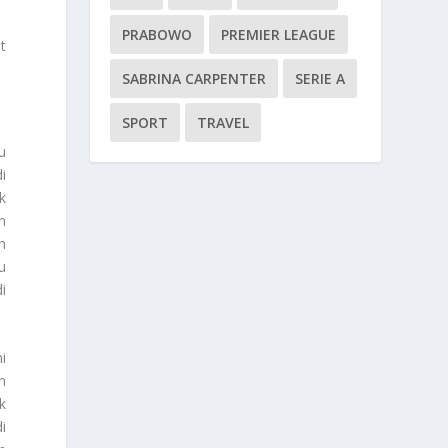
PRABOWO
PREMIER LEAGUE
t
SABRINA CARPENTER
SERIE A
SPORT
TRAVEL
u
i
k
n
h
tu
i
i
n
k
i