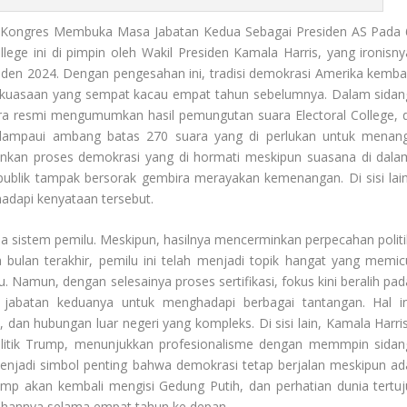
Kongres Membuka Masa Jabatan Kedua Sebagai Presiden AS Pada 
College ini di pimpin oleh Wakil Presiden Kamala Harris, yang ironisny
den 2024. Dengan pengesahan ini, tradisi demokrasi Amerika kembal
si kekuasaan yang sempat kacau empat tahun sebelumnya. Dalam sidan
ara resmi mengumumkan hasil pemungutan suara Electoral College, d
ampaui ambang batas 270 suara yang di perlukan untuk menang
inkan proses demokrasi yang di hormati meskipun suasana di dala
publik tampak bersorak gembira merayakan kemenangan. Di sisi lain
adapi kenyataan tersebut.
da sistem pemilu. Meskipun, hasilnya mencerminkan perpecahan politi
 bulan terakhir, pemilu ini telah menjadi topik hangat yang memic
 Namun, dengan selesainya proses sertifikasi, fokus kini beralih pad
batan keduanya untuk menghadapi berbagai tantangan. Hal in
dan hubungan luar negeri yang kompleks. Di sisi lain, Kamala Harris
politik Trump, menunjukkan profesionalisme dengan memmpin sidan
enjadi simbol penting bahwa demokrasi tetap berjalan meskipun ad
ump akan kembali mengisi Gedung Putih, dan perhatian dunia tertuj
ahannya selama empat tahun ke depan.