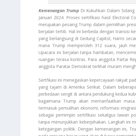
Kemenangan Trump
Di Kukuhkan Dalam Sidang 
Januari 2024. Proses sertifikasi hasil Electoral 
merupakan pesaing Trump dalam pemilihan presi
berjalan tertib. Hal ini berbeda dengan transi
yang berlangsung di Gedung Capitol, Harris sec
mana Trump memperoleh 312 suara, jauh mel
Upacara ini berjalan tanpa hambatan, mencerm
ruangan terasa kontras. Para anggota Partai Re
anggota Paratai Demokrat terlihat muram mengh
Sertfikasi ini menegaskan kepercayaan rakyat pa
yang tajam di Amerika Serikat. Dalam beberapa
perbedaan sengit di antara pendukung kedua kubu.
bagaimana Trump akan memanfaatkan masa ja
termasuk pemulihan ekonomi, reformasi imigrasi, 
sebagai pemimpin sertifikasi sekaligus lawan 
tanpa menunjukkan keberpihakan. Langkah ini m
ketegangan politik. Dengan kemenangan ini, Tr
pada rencana besar yang akan di bawa pemerint