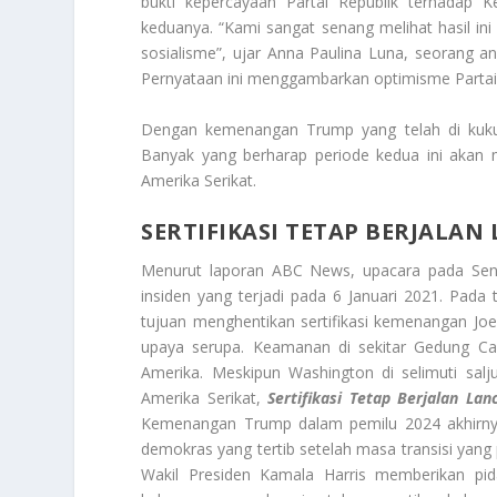
bukti kepercayaan Partai Republik terhada
keduanya. “Kami sangat senang melihat hasil in
sosialisme”, ujar Anna Paulina Luna, seorang an
Pernyataan ini menggambarkan optimisme Partai
Dengan kemenangan Trump yang telah di kukuhk
Banyak yang berharap periode kedua ini akan 
Amerika Serikat.
SERTIFIKASI TETAP BERJALAN
Menurut laporan ABC News, upacara pada Seni
insiden yang terjadi pada 6 Januari 2021. Pad
tujuan menghentikan sertifikasi kemenangan Joe 
upaya serupa. Keamanan di sekitar Gedung Cap
Amerika. Meskipun Washington di selimuti sal
Amerika Serikat,
Sertifikasi Tetap Berjalan La
Kemenangan Trump dalam pemilu 2024 akhirnya
demokras yang tertib setelah masa transisi yang 
Wakil Presiden Kamala Harris memberikan pid