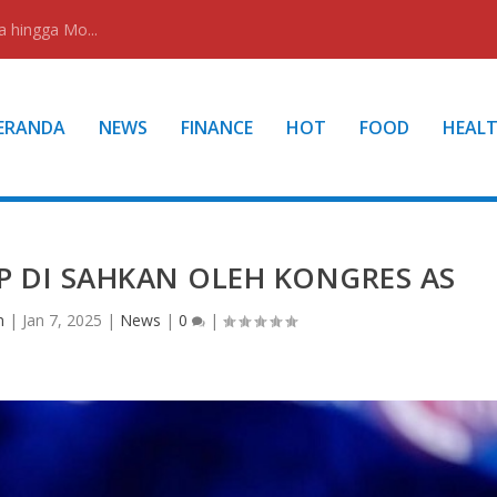
a hingga Mo...
ERANDA
NEWS
FINANCE
HOT
FOOD
HEAL
 DI SAHKAN OLEH KONGRES AS
n
|
Jan 7, 2025
|
News
|
0
|