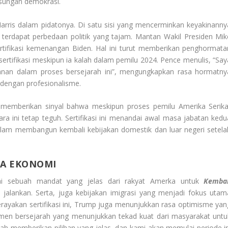
sungan demokrasi.
 Harris dalam pidatonya. Di satu sisi yang mencerminkan keyakinanny
 terdapat perbedaan politik yang tajam. Mantan Wakil Presiden Mik
tifikasi kemenangan Biden. Hal ini turut memberikan penghormata
ertifikasi meskipun ia kalah dalam pemilu 2024. Pence menulis, “Say
nan dalam proses bersejarah ini”, mengungkapkan rasa hormatny
 dengan profesionalisme.
memberikan sinyal bahwa meskipun proses pemilu Amerika Serika
ra ini tetap teguh. Sertifikasi ini menandai awal masa jabatan kedu
dalam membangun kembali kebijakan domestik dan luar negeri setela
A EKONOMI
i sebuah mandat yang jelas dari rakyat Amerka untuk
Kembal
jalankan. Serta, juga kebijakan imigrasi yang menjadi fokus utam
yakan sertifikasi ini, Trump juga menunjukkan rasa optimisme yan
en bersejarah yang menunjukkan tekad kuat dari masyarakat untu
elah memberikan pilihan yang jelas, dan kami akan memulai periode in