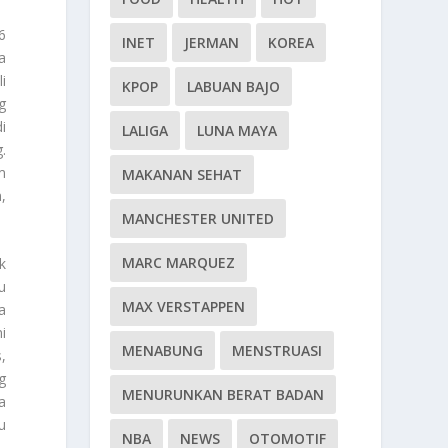
6
INET
JERMAN
KOREA
a
i
KPOP
LABUAN BAJO
g
i
LALIGA
LUNA MAYA
.
m
MAKANAN SEHAT
,
MANCHESTER UNITED
MARC MARQUEZ
k
u
MAX VERSTAPPEN
a
i
MENABUNG
MENSTRUASI
,
g
MENURUNKAN BERAT BADAN
a
u
NBA
NEWS
OTOMOTIF