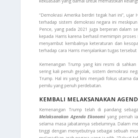
kekuasaan yang damai untuk memastikan kelang
“Demokrasi Amerika berdiri tegak hari ini”, ujar
terhadap sistem demokrasi negara ini meskipun
Pence, yang pada 2021 juga berperan dalam ser
kepada Harris karena berhasil memimpin proses s
menyambut kembalinya keteraturan dan kesopa
terhadap cara Harris menjalankan tugas tersebut
Kemenangan Trump yang kini resmi di sahkan 
sering kali penuh gejolak, sistem demokrasi nega
Trump. Hal ini yang kini menjadi fokus utama 
pemilu yang penuh perdebatan.
KEMBALI MELAKSANAKAN AGEND
Kemenangan Trump telah di pandang sebaga
Melaksanakan Agenda Ekonomi
yang pernah ia 
selama masa jabatannya sebelumnya. Dalam mera
tinggi dengan menyebutnya sebagai sebuah mom
melanjutkan arah negara yang ia pilih. “Rakyat t