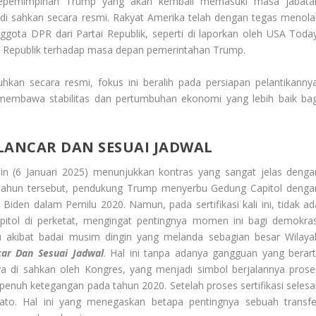
p Kepemimpinan Trump yang akan kembali memasuki masa jabata
i di sahkan secara resmi. Rakyat Amerika telah dengan tegas menola
ggota DPR dari Partai Republik, seperti di laporkan oleh USA Today
 Republik terhadap masa depan pemerintahan Trump.
an secara resmi, fokus ini beralih pada persiapan pelantikannya
membawa stabilitas dan pertumbuhan ekonomi yang lebih baik bag
 LANCAR DAN SESUAI JADWAL
n (6 Januari 2025) menunjukkan kontras yang sangat jelas denga
a tahun tersebut, pendukung Trump menyerbu Gedung Capitol denga
Biden dalam Pemilu 2020. Namun, pada sertifikasi kali ini, tidak ad
itol di perketat, mengingat pentingnya momen ini bagi demokras
ju akibat badai musim dingin yang melanda sebagian besar Wilaya
ncar Dan Sesuai Jadwal
. Hal ini tanpa adanya gangguan yang berarti
 di sahkan oleh Kongres, yang menjadi simbol berjalannya prose
penuh ketegangan pada tahun 2020. Setelah proses sertifikasi selesai
ato. Hal ini yang menegaskan betapa pentingnya sebuah transfe