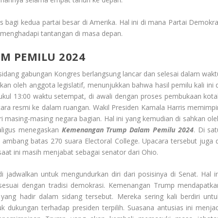
bagi kedua partai besar di Amerika. Hal ini di mana Partai Demokra
k menghadapi tantangan di masa depan.
M PEMILU 2024
 sidang gabungan Kongres berlangsung lancar dan selesai dalam wakt
kan oleh anggota legislatif, menunjukkan bahwa hasil pemilu kali ini d
 pukul 13:00 waktu setempat, di awali dengan proses pembukaan kota
ecara resmi ke dalam ruangan. Wakil Presiden Kamala Harris memimpi
i masing-masing negara bagian. Hal ini yang kemudian di sahkan ole
ekaligus menegaskan
Kemenangan Trump Dalam Pemilu 2024
. Di sa
i ambang batas 270 suara Electoral College. Upacara tersebut juga d
 saat ini masih menjabat sebagai senator dari Ohio.
i jadwalkan untuk mengundurkan diri dari posisinya di Senat. Hal in
n sesuai dengan tradisi demokrasi. Kemenangan Trump mendapatka
yang hadir dalam sidang tersebut. Mereka sering kali berdiri untu
 dukungan terhadap presiden terpilih. Suasana antusias ini menjad