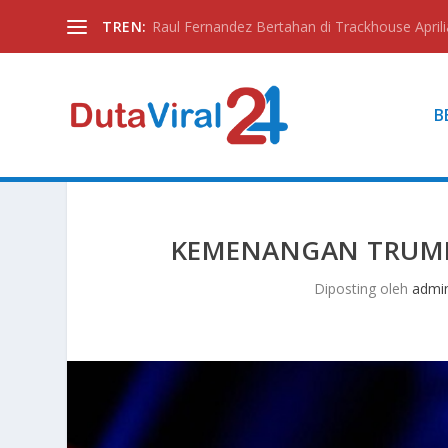
TREN:
Raul Fernandez Bertahan di Trackhouse Aprili
B
KEMENANGAN TRUMP
Diposting oleh
admi