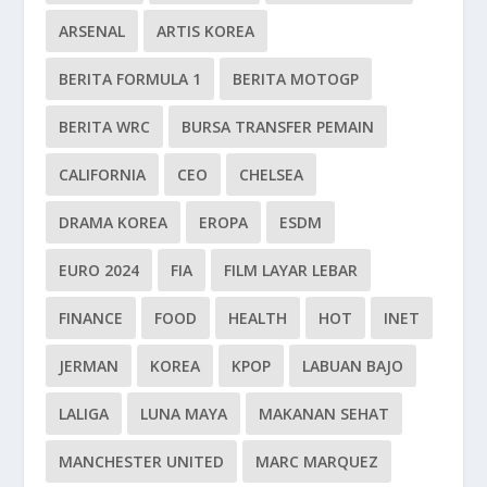
ARSENAL
ARTIS KOREA
BERITA FORMULA 1
BERITA MOTOGP
BERITA WRC
BURSA TRANSFER PEMAIN
CALIFORNIA
CEO
CHELSEA
DRAMA KOREA
EROPA
ESDM
EURO 2024
FIA
FILM LAYAR LEBAR
FINANCE
FOOD
HEALTH
HOT
INET
JERMAN
KOREA
KPOP
LABUAN BAJO
LALIGA
LUNA MAYA
MAKANAN SEHAT
MANCHESTER UNITED
MARC MARQUEZ