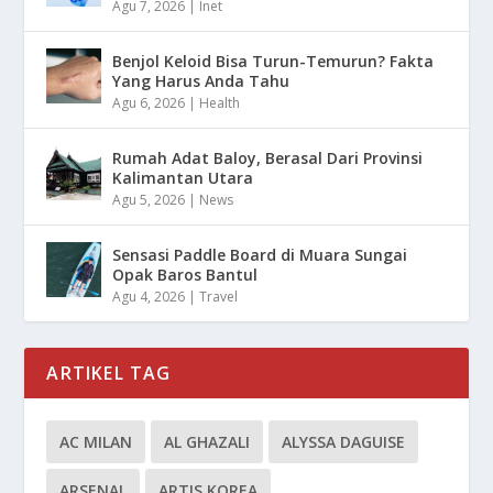
Agu 7, 2026
|
Inet
Benjol Keloid Bisa Turun-Temurun? Fakta
Yang Harus Anda Tahu
Agu 6, 2026
|
Health
Rumah Adat Baloy, Berasal Dari Provinsi
Kalimantan Utara
Agu 5, 2026
|
News
Sensasi Paddle Board di Muara Sungai
Opak Baros Bantul
Agu 4, 2026
|
Travel
ARTIKEL TAG
AC MILAN
AL GHAZALI
ALYSSA DAGUISE
ARSENAL
ARTIS KOREA