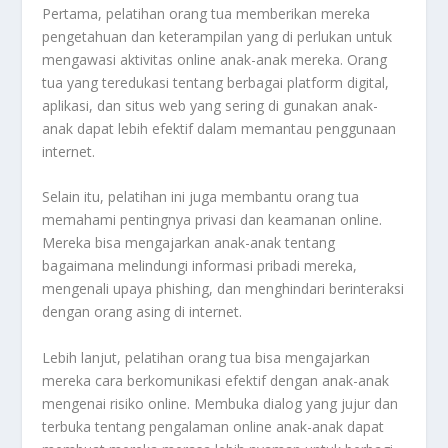
Pertama, pelatihan orang tua memberikan mereka
pengetahuan dan keterampilan yang di perlukan untuk
mengawasi aktivitas online anak-anak mereka. Orang
tua yang teredukasi tentang berbagai platform digital,
aplikasi, dan situs web yang sering di gunakan anak-
anak dapat lebih efektif dalam memantau penggunaan
internet.
Selain itu, pelatihan ini juga membantu orang tua
memahami pentingnya privasi dan keamanan online.
Mereka bisa mengajarkan anak-anak tentang
bagaimana melindungi informasi pribadi mereka,
mengenali upaya phishing, dan menghindari berinteraksi
dengan orang asing di internet.
Lebih lanjut, pelatihan orang tua bisa mengajarkan
mereka cara berkomunikasi efektif dengan anak-anak
mengenai risiko online. Membuka dialog yang jujur dan
terbuka tentang pengalaman online anak-anak dapat