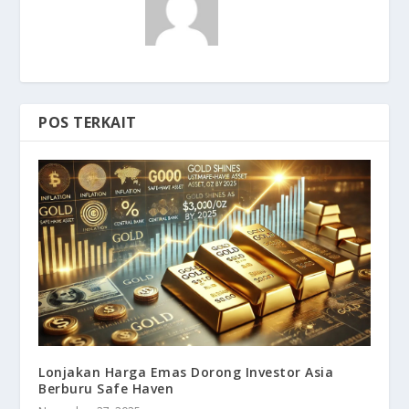
POS TERKAIT
Lonjakan Harga Emas Dorong Investor Asia
Berburu Safe Haven