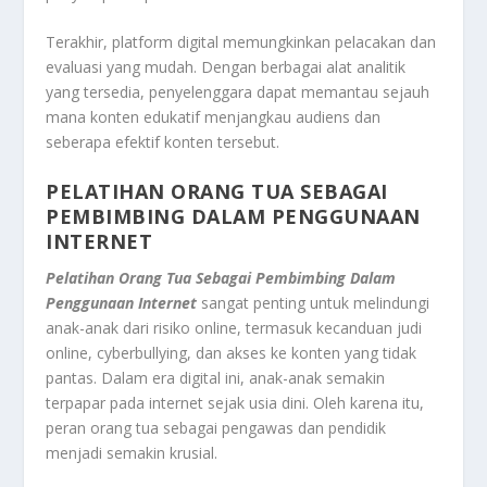
Terakhir, platform digital memungkinkan pelacakan dan
evaluasi yang mudah. Dengan berbagai alat analitik
yang tersedia, penyelenggara dapat memantau sejauh
mana konten edukatif menjangkau audiens dan
seberapa efektif konten tersebut.
PELATIHAN ORANG TUA SEBAGAI
PEMBIMBING DALAM PENGGUNAAN
INTERNET
Pelatihan Orang Tua Sebagai Pembimbing Dalam
Penggunaan Internet
sangat penting untuk melindungi
anak-anak dari risiko online, termasuk kecanduan judi
online, cyberbullying, dan akses ke konten yang tidak
pantas. Dalam era digital ini, anak-anak semakin
terpapar pada internet sejak usia dini. Oleh karena itu,
peran orang tua sebagai pengawas dan pendidik
menjadi semakin krusial.