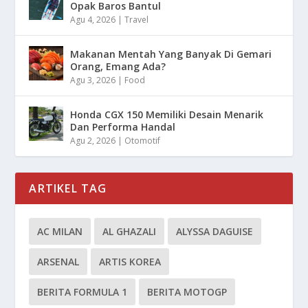
Opak Baros Bantul
Agu 4, 2026
|
Travel
Makanan Mentah Yang Banyak Di Gemari
Orang, Emang Ada?
Agu 3, 2026
|
Food
Honda CGX 150 Memiliki Desain Menarik
Dan Performa Handal
Agu 2, 2026
|
Otomotif
ARTIKEL TAG
AC MILAN
AL GHAZALI
ALYSSA DAGUISE
ARSENAL
ARTIS KOREA
BERITA FORMULA 1
BERITA MOTOGP