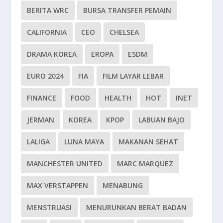
BERITA WRC
BURSA TRANSFER PEMAIN
CALIFORNIA
CEO
CHELSEA
DRAMA KOREA
EROPA
ESDM
EURO 2024
FIA
FILM LAYAR LEBAR
FINANCE
FOOD
HEALTH
HOT
INET
JERMAN
KOREA
KPOP
LABUAN BAJO
LALIGA
LUNA MAYA
MAKANAN SEHAT
MANCHESTER UNITED
MARC MARQUEZ
MAX VERSTAPPEN
MENABUNG
MENSTRUASI
MENURUNKAN BERAT BADAN