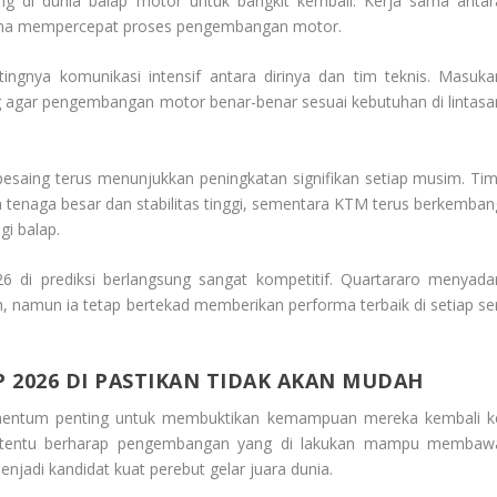
g di dunia balap motor untuk bangkit kembali. Kerja sama antar
t guna mempercepat proses pengembangan motor.
ingnya komunikasi intensif antara dirinya dan tim teknis. Masuka
g agar pengembangan motor benar-benar sesuai kebutuhan di lintasa
saing terus menunjukkan peningkatan signifikan setiap musim. Tim
n tenaga besar dan stabilitas tinggi, sementara KTM terus berkemban
gi balap.
di prediksi berlangsung sangat kompetitif. Quartararo menyadar
namun ia tetap bertekad memberikan performa terbaik di setiap ser
 2026 DI PASTIKAN TIDAK AKAN MUDAH
entum penting untuk membuktikan kemampuan mereka kembali k
ar tentu berharap pengembangan yang di lakukan mampu membaw
njadi kandidat kuat perebut gelar juara dunia.