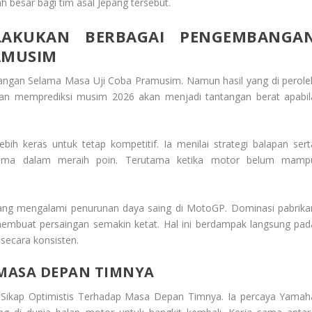
 besar bagi tim asal Jepang tersebut.
LAKUKAN BERBAGAI PENGEMBANGA
AMUSIM
ngan Selama Masa Uji Coba Pramusim. Namun hasil yang di perole
n memprediksi musim 2026 akan menjadi tantangan berat apabil
bih keras untuk tetap kompetitif. Ia menilai strategi balapan sert
utama dalam meraih poin. Terutama ketika motor belum mamp
g mengalami penurunan daya saing di MotoGP. Dominasi pabrika
membuat persaingan semakin ketat. Hal ini berdampak langsung pad
ecara konsisten.
 MASA DEPAN TIMNYA
 Sikap Optimistis Terhadap Masa Depan Timnya. Ia percaya Yamah