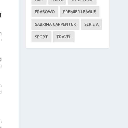
PRABOWO
PREMIER LEAGUE
N
SABRINA CARPENTER
SERIE A
h
SPORT
TRAVEL
a
a
u
n
a
a