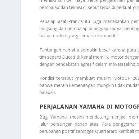
memiliki sumber daya serta pengalaman panjan
pembalap dan teknisi di sebut terus di perkua
Pebalap asal Prancis itu juga menekankan pent
langsung dari pembalap di anggap sangat pentin
balap modern yang semakin kompetitif.
Tantangan Yamaha semakin besar karena para pe
tim seperti Ducati di kenal memiliki motor denga
dengan pendekatan agresif dalam inovasi teknolo
Kondisi tersebut membuat musim MotoGP 2026 
bahwa meraih kemenangan mungkin tidak mudah, 
balapan.
PERJALANAN YAMAHA DI MOTOGP
Bagi Yamaha, musim mendatang menjadi mom
jalur persaingan papan atas. Para penggem
perubahan positif sehingga Quartararo kembali me