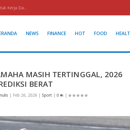
uk Kerja Da...
ERANDA
NEWS
FINANCE
HOT
FOOD
HEAL
MAHA MASIH TERTINGGAL, 2026
REDIKSI BERAT
nulis
|
Feb 26, 2026
|
Sport
|
0
|