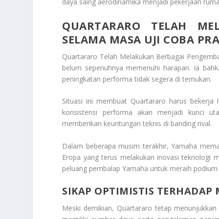
daya saing aerodinamika menjadi pekerjaan rumah
QUARTARARO TELAH ME
SELAMA MASA UJI COBA PR
Quartararo Telah Melakukan Berbagai Pengemba
belum sepenuhnya memenuhi harapan. Ia bahka
peningkatan performa tidak segera di temukan.
Situasi ini membuat Quartararo harus bekerja le
konsistensi performa akan menjadi kunci 
memberikan keuntungan teknis di banding rival.
Dalam beberapa musim terakhir, Yamaha meman
Eropa yang terus melakukan inovasi teknologi 
peluang pembalap Yamaha untuk meraih podium s
SIKAP OPTIMISTIS TERHADAP
Meski demikian, Quartararo tetap menunjukkan