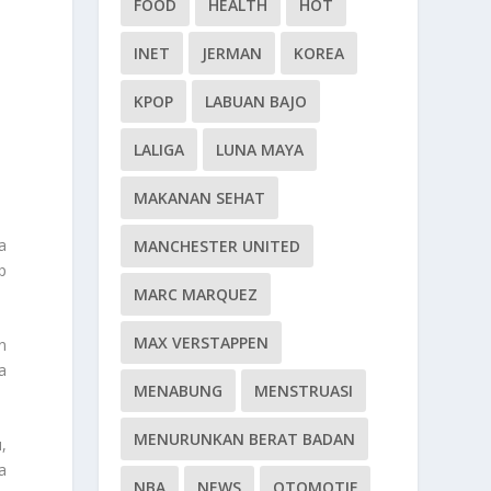
FOOD
HEALTH
HOT
INET
JERMAN
KOREA
KPOP
LABUAN BAJO
LALIGA
LUNA MAYA
MAKANAN SEHAT
a
MANCHESTER UNITED
p
MARC MARQUEZ
MAX VERSTAPPEN
n
a
MENABUNG
MENSTRUASI
MENURUNKAN BERAT BADAN
,
a
NBA
NEWS
OTOMOTIF