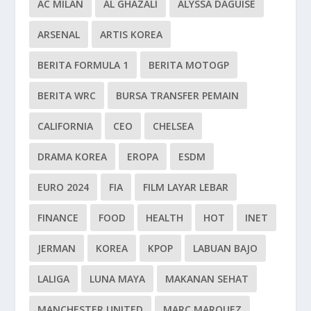
AC MILAN
AL GHAZALI
ALYSSA DAGUISE
ARSENAL
ARTIS KOREA
BERITA FORMULA 1
BERITA MOTOGP
BERITA WRC
BURSA TRANSFER PEMAIN
CALIFORNIA
CEO
CHELSEA
DRAMA KOREA
EROPA
ESDM
EURO 2024
FIA
FILM LAYAR LEBAR
FINANCE
FOOD
HEALTH
HOT
INET
JERMAN
KOREA
KPOP
LABUAN BAJO
LALIGA
LUNA MAYA
MAKANAN SEHAT
MANCHESTER UNITED
MARC MARQUEZ