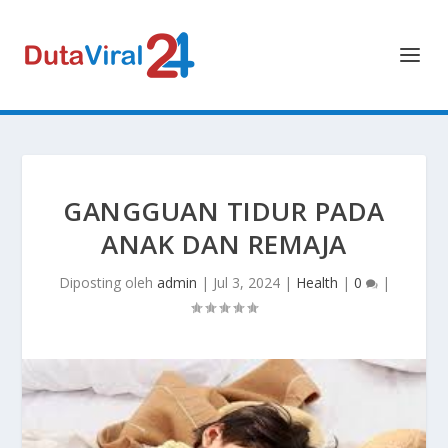
GANGGUAN TIDUR PADA
ANAK DAN REMAJA
Diposting oleh
admin
|
Jul 3, 2024
|
Health
|
0
|