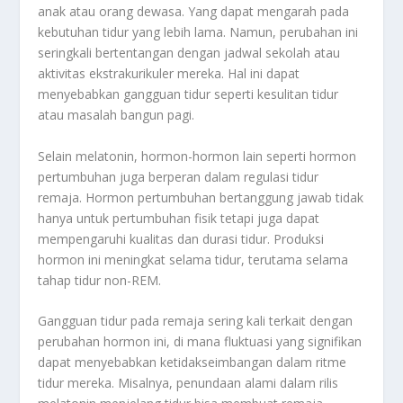
anak atau orang dewasa. Yang dapat mengarah pada
kebutuhan tidur yang lebih lama. Namun, perubahan ini
seringkali bertentangan dengan jadwal sekolah atau
aktivitas ekstrakurikuler mereka. Hal ini dapat
menyebabkan gangguan tidur seperti kesulitan tidur
atau masalah bangun pagi.
Selain melatonin, hormon-hormon lain seperti hormon
pertumbuhan juga berperan dalam regulasi tidur
remaja. Hormon pertumbuhan bertanggung jawab tidak
hanya untuk pertumbuhan fisik tetapi juga dapat
mempengaruhi kualitas dan durasi tidur. Produksi
hormon ini meningkat selama tidur, terutama selama
tahap tidur non-REM.
Gangguan tidur pada remaja sering kali terkait dengan
perubahan hormon ini, di mana fluktuasi yang signifikan
dapat menyebabkan ketidakseimbangan dalam ritme
tidur mereka. Misalnya, penundaan alami dalam rilis