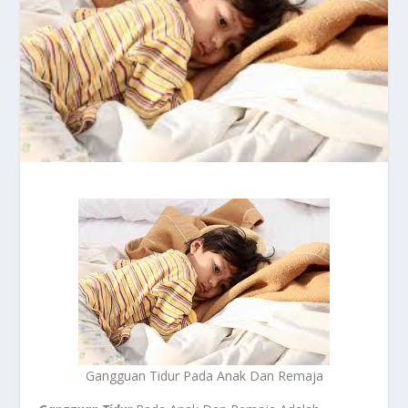
Gangguan Tidur Pada Anak Dan Remaja