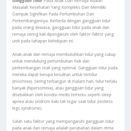
Gangguan Tidur
Pada Anak Dan Remaja Adalah
Masalah Kesehatan Yang Kompleks Dan Memiliki
Dampak Signifikan Pada Pertumbuhan Dan
Perkembangannya. Berbeda dengan gangguan tidur
pada orang dewasa, gangguan tidur pada anak dan
remaja sering kali dipengaruhi oleh faktor-faktor yang
unik pada tahapan kehidupan ini.
Anak-anak dan remaja membutuhkan tidur yang cukup
untuk mendukung pertumbuhan fisik dan
perkembangan otak yang optimal. Gangguan tidur pada
mereka dapat berupa kesulitan untuk tertidur
(insomnia). Sering terbangun di malam hari, tidur terlalu
banyak (hipersomnia), atau gangguan tidur yang
disebabkan oleh kondisi medis tertentu seperti sleep
apnea atau sindrom kaki tak tegar saat tidur (restless
legs syndrome).
Salah satu faktor yang mempengaruhi gangguan tidur
pada anak dan remaja adalah perubahan dalam ritme