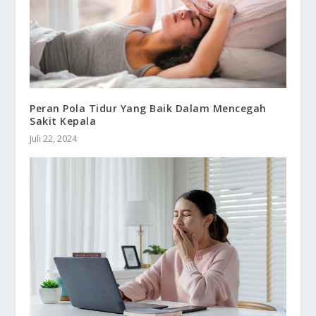
Peran Pola Tidur Yang Baik Dalam Mencegah
Sakit Kepala
Juli 22, 2024