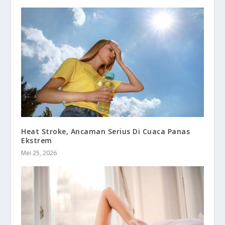
Heat Stroke, Ancaman Serius Di Cuaca Panas
Ekstrem
Mei 25, 2026