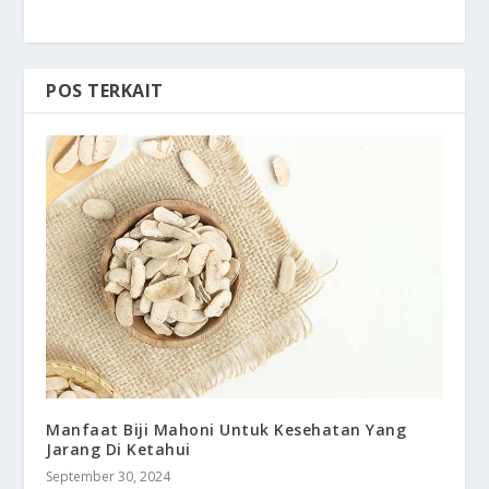
POS TERKAIT
Manfaat Biji Mahoni Untuk Kesehatan Yang
Jarang Di Ketahui
September 30, 2024