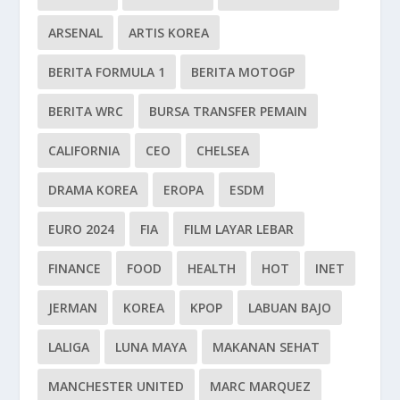
ARSENAL
ARTIS KOREA
BERITA FORMULA 1
BERITA MOTOGP
BERITA WRC
BURSA TRANSFER PEMAIN
CALIFORNIA
CEO
CHELSEA
DRAMA KOREA
EROPA
ESDM
EURO 2024
FIA
FILM LAYAR LEBAR
FINANCE
FOOD
HEALTH
HOT
INET
JERMAN
KOREA
KPOP
LABUAN BAJO
LALIGA
LUNA MAYA
MAKANAN SEHAT
MANCHESTER UNITED
MARC MARQUEZ