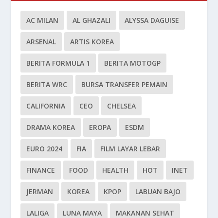
AC MILAN
AL GHAZALI
ALYSSA DAGUISE
ARSENAL
ARTIS KOREA
BERITA FORMULA 1
BERITA MOTOGP
BERITA WRC
BURSA TRANSFER PEMAIN
CALIFORNIA
CEO
CHELSEA
DRAMA KOREA
EROPA
ESDM
EURO 2024
FIA
FILM LAYAR LEBAR
FINANCE
FOOD
HEALTH
HOT
INET
JERMAN
KOREA
KPOP
LABUAN BAJO
LALIGA
LUNA MAYA
MAKANAN SEHAT