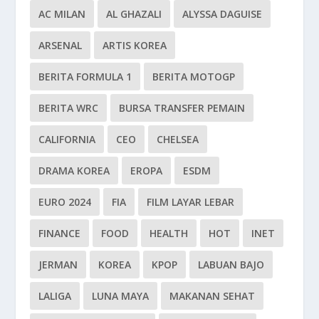
AC MILAN
AL GHAZALI
ALYSSA DAGUISE
ARSENAL
ARTIS KOREA
BERITA FORMULA 1
BERITA MOTOGP
BERITA WRC
BURSA TRANSFER PEMAIN
CALIFORNIA
CEO
CHELSEA
DRAMA KOREA
EROPA
ESDM
EURO 2024
FIA
FILM LAYAR LEBAR
FINANCE
FOOD
HEALTH
HOT
INET
JERMAN
KOREA
KPOP
LABUAN BAJO
LALIGA
LUNA MAYA
MAKANAN SEHAT