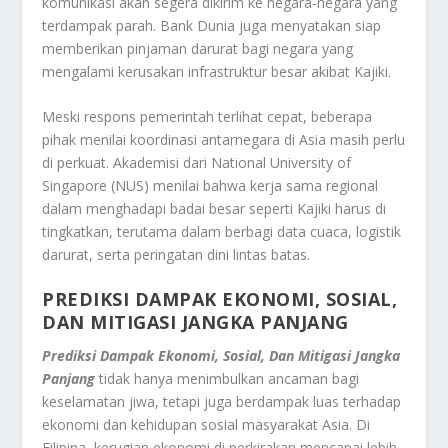
komunikasi akan segera dikirim ke negara-negara yang
terdampak parah. Bank Dunia juga menyatakan siap
memberikan pinjaman darurat bagi negara yang
mengalami kerusakan infrastruktur besar akibat Kajiki.
Meski respons pemerintah terlihat cepat, beberapa
pihak menilai koordinasi antarnegara di Asia masih perlu
di perkuat. Akademisi dari National University of
Singapore (NUS) menilai bahwa kerja sama regional
dalam menghadapi badai besar seperti Kajiki harus di
tingkatkan, terutama dalam berbagi data cuaca, logistik
darurat, serta peringatan dini lintas batas.
PREDIKSI DAMPAK EKONOMI, SOSIAL,
DAN MITIGASI JANGKA PANJANG
Prediksi Dampak Ekonomi, Sosial, Dan Mitigasi Jangka
Panjang
tidak hanya menimbulkan ancaman bagi
keselamatan jiwa, tetapi juga berdampak luas terhadap
ekonomi dan kehidupan sosial masyarakat Asia. Di
Filipina, kerugian ekonomi di perkirakan mencapai lebih