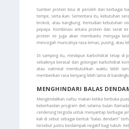
Sumber protein bisa di peroleh dari berbagai ba
tempe, serta ikan. Sementara itu, kebutuhan sera
brokoli, atau kangkung. Kemudian kebutuhan sera
pepaya. Kombinasi antara protein dan serat in
protein ini juga akan membantu menjaga kesta
mencegah munculnya rasa lemas, pusing, atau le
Di samping itu, meskipun karbohidrat tetap di p
sebaiknya berasal dari golongan karbohidrat ko
atau oatmeal membutuhkan waktu lebih lama 
memberikan rasa kenyang lebih lama di bandingk
MENGHINDARI BALAS DENDAM
Mengendalikan nafsu makan ketika berbuka pua
keberhasilan program diet selama bulan Ramada
cenderung tergoda untuk menyantap berbagai jeni
kali di sebut sebagai bentuk “balas dendam” terh
tersebut justru berdampak negatif bagi tubuh. K