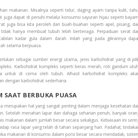
han makanan. Misalnya seperti telur, daging ayam tanpa kulit, tahu
t juga dapat di penuhi melalui konsumsi sayuran hijau seperti bayam
t juga bisa kita peroleh dari buah-buahan seperti apel, pisang, da
i tidak hanya membuat tubuh lebih bertenaga. Perpaduan serat da
bilan kadar gula dalam darah. Inilah yang pada gilirannya dapa
lah selama berpuasa.
erlukan sebagai sumber energi utama, jenis karbohidrat yang di pili
mpleks. Karbohidrat kompleks seperti beras merah, roti gandum utuh
untuk di cerna oleh tubuh. Alhasil karbohidrat kompleks aka
an dengan karbohidrat sederhana.
 SAAT BERBUKA PUASA
sa merupakan hal yang sangat penting dalam menjaga kesehatan da
n. Setelah menahan lapar dan dahaga seharian penuh, banyak oran
s makanan dalam jumlah besar secara sekaligus. Kebiasaan ini serin
adap rasa lapar yang telah di tahan sepanjang hari. Padahal, tindaka
etika makanan di konsumsi dalam porsi besar secara mendadak, siste