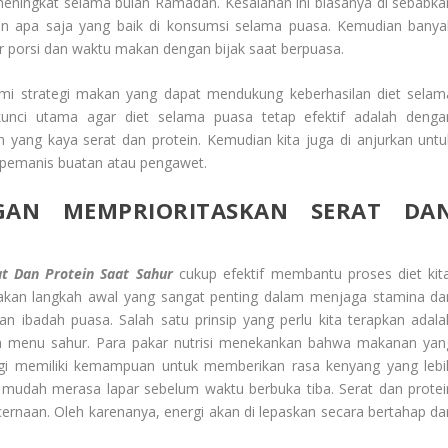
eningkat selama bulan Ramadan. Kesalahan ini biasanya di sebabka
 apa saja yang baik di konsumsi selama puasa. Kemudian banya
 porsi dan waktu makan dengan bijak saat berpuasa.
mi strategi makan yang dapat mendukung keberhasilan diet selam
kunci utama agar diet selama puasa tetap efektif adalah denga
 yang kaya serat dan protein. Kemudian kita juga di anjurkan untu
pemanis buatan atau pengawet.
GAN MEMPRIORITASKAN SERAT DA
t Dan Protein Saat Sahur
cukup efektif membantu proses diet kita
akan langkah awal yang sangat penting dalam menjaga stamina da
n ibadah puasa. Salah satu prinsip yang perlu kita terapkan adala
 menu sahur. Para pakar nutrisi menekankan bahwa makanan yan
ggi memiliki kemampuan untuk memberikan rasa kenyang yang lebi
 mudah merasa lapar sebelum waktu berbuka tiba. Serat dan protei
rnaan. Oleh karenanya, energi akan di lepaskan secara bertahap da