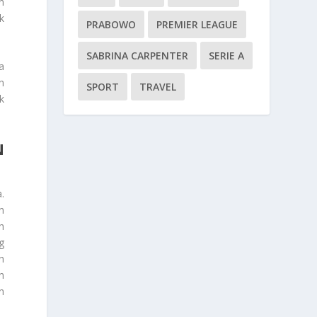
n
k
PRABOWO
PREMIER LEAGUE
SABRINA CARPENTER
SERIE A
a
n
SPORT
TRAVEL
k
N
.
n
h
g
h
n
n