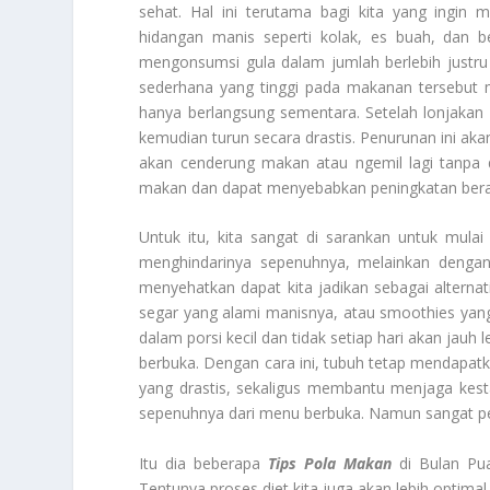
sehat. Hal ini terutama bagi kita yang ingin
hidangan manis seperti kolak, es buah, dan b
mengonsumsi gula dalam jumlah berlebih justr
sederhana yang tinggi pada makanan tersebut
hanya berlangsung sementara. Setelah lonjakan e
kemudian turun secara drastis. Penurunan ini aka
akan cenderung makan atau ngemil lagi tanpa d
makan dan dapat menyebabkan peningkatan berat 
Untuk itu, kita sangat di sarankan untuk mul
menghindarinya sepenuhnya, melainkan dengan 
menyehatkan dapat kita jadikan sebagai alternat
segar yang alami manisnya, atau smoothies ya
dalam porsi kecil dan tidak setiap hari akan jauh 
berbuka. Dengan cara ini, tubuh tetap mendapat
yang drastis, sekaligus membantu menjaga kesta
sepenuhnya dari menu berbuka. Namun sangat p
Itu dia beberapa
Tips Pola Makan
di Bulan Pua
Tentunya proses diet kita juga akan lebih optim