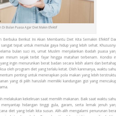
 Di Bulan Puasa Agar Diet Makin Efektif
 Berbuka Berikut Ini Akan Membantu Diet Kita Semakin Efektif Da
angat tepat untuk memulai gaya hidup yang lebih sehat. Khususny
elama bulan suci ini, umat Muslim menjalankan ibadah puasa yan
n minum sejak terbit fajar hingga matahari terbenam. Kondisi in
yang ingin menurunkan berat badan secara lebih alami dan bertahap
ksa oleh program diet yang terlalu ketat. Oleh karenanya, waktu sahu
omentum penting untuk menerapkan pola makan yang lebih terstruktu
nan yang di pilih haruslah memiliki kandungan gizi yang mencukup
lama.
ah melakukan kekeliruan saat memilih makanan. Baik saat waktu sahu
menyantap hidangan tinggi gula, garam, serta lemak jenuh yan
cana diet yang telah kita susun. Alih-alih mengalami penurunan bera