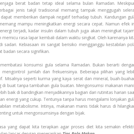
 menjaga berat badan tetap ideal selama bulan Ramadan. Meskipu
erbagai jenis takjil tradisional memang tampak menggugah selera
u dapat memberikan dampak negatif terhadap tubuh. Kandungan gul
 memang mampu meningkatkan energi secara cepat. Namun efek in
nergi terjadi, kadar insulin dalam tubuh juga akan meningkat tajam
n memicu rasa lapar kembali dalam waktu singkat. Oleh karenanya kit
i sadari. Kebiasaan ini sangat berisiko mengganggu kestabilan pol
badan secara signifikan.
ai membatasi konsumsi gula selama Ramadan. Bukan berarti denga
mengontrol jumlah dan frekuensinya. Beberapa pilihan yang lebi
if. Misalnya seperti kurma yang kaya serat dan mineral, buah-buaha
ng di buat tanpa tambahan gula buatan. Mengonsumsi makanan mani
lebih baik di bandingkan menjadikannya bagian dari rutinitas harian sa
kan energi yang cukup. Tentunya tanpa harus mengalami lonjakan gul
bilan metabolisme. Intinya, makanan manis tidak harus di hilangka
enting untuk mengonsumsinya dengan bijak.
sa yang dapat kita terapkan agar proses diet kita semakin efektif
al dan lancar dengan menerapkan
Tips Pola Makan
.