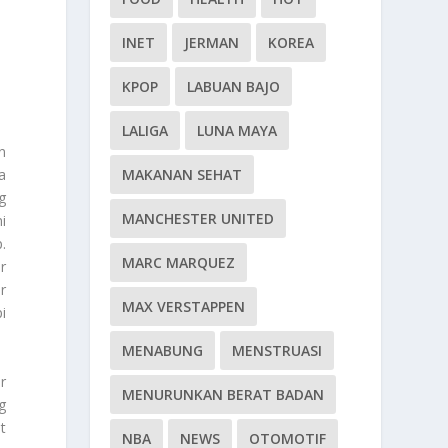
INET
JERMAN
KOREA
KPOP
LABUAN BAJO
LALIGA
LUNA MAYA
n
MAKANAN SEHAT
a
g
MANCHESTER UNITED
i
.
MARC MARQUEZ
r
r
MAX VERSTAPPEN
i
MENABUNG
MENSTRUASI
r
MENURUNKAN BERAT BADAN
g
t
NBA
NEWS
OTOMOTIF