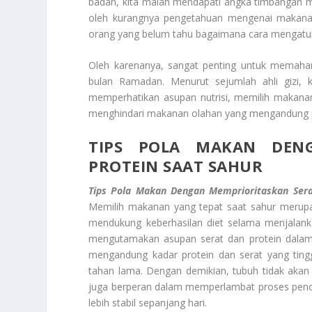
badan, kita malah mendapati angka timbangan m
oleh kurangnya pengetahuan mengenai makanan
orang yang belum tahu bagaimana cara mengatur
Oleh karenanya, sangat penting untuk memaha
bulan Ramadan. Menurut sejumlah ahli gizi, 
memperhatikan asupan nutrisi, memilih makanan
menghindari makanan olahan yang mengandung 
TIPS POLA MAKAN DEN
PROTEIN SAAT SAHUR
Tips Pola Makan Dengan Memprioritaskan Sera
Memilih makanan yang tepat saat sahur merup
mendukung keberhasilan diet selama menjalanka
mengutamakan asupan serat dan protein dalam
mengandung kadar protein dan serat yang tin
tahan lama. Dengan demikian, tubuh tidak akan
juga berperan dalam memperlambat proses pence
lebih stabil sepanjang hari.