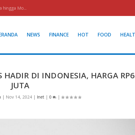
a hingga Mo...
ERANDA
NEWS
FINANCE
HOT
FOOD
HEAL
HADIR DI INDONESIA, HARGA RP6
JUTA
n
|
Nov 14, 2024
|
Inet
|
0
|