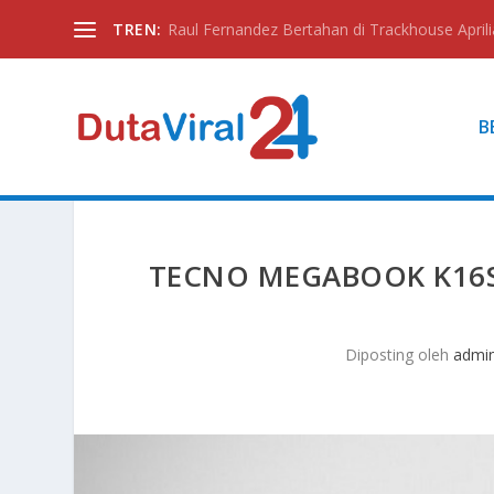
TREN:
Raul Fernandez Bertahan di Trackhouse Aprili
B
TECNO MEGABOOK K16S 
Diposting oleh
admi