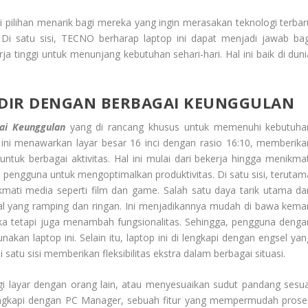
i pilihan menarik bagi mereka yang ingin merasakan teknologi terbar
Di satu sisi, TECNO berharap laptop ini dapat menjadi jawab bag
tinggi untuk menunjang kebutuhan sehari-hari. Hal ini baik di duni
DIR DENGAN BERBAGAI KEUNGGULAN
i Keunggulan
yang di rancang khusus untuk memenuhi kebutuha
ini menawarkan layar besar 16 inci dengan rasio 16:10, memberika
tuk berbagai aktivitas. Hal ini mulai dari bekerja hingga menikmat
 pengguna untuk mengoptimalkan produktivitas. Di satu sisi, terutam
mati media seperti film dan game. Salah satu daya tarik utama dar
 yang ramping dan ringan. Ini menjadikannya mudah di bawa kema
tika tetapi juga menambah fungsionalitas. Sehingga, pengguna denga
akan laptop ini. Selain itu, laptop ini di lengkapi dengan engsel yan
tu sisi memberikan fleksibilitas ekstra dalam berbagai situasi.
agi layar dengan orang lain, atau menyesuaikan sudut pandang sesua
gkapi dengan PC Manager, sebuah fitur yang mempermudah prose