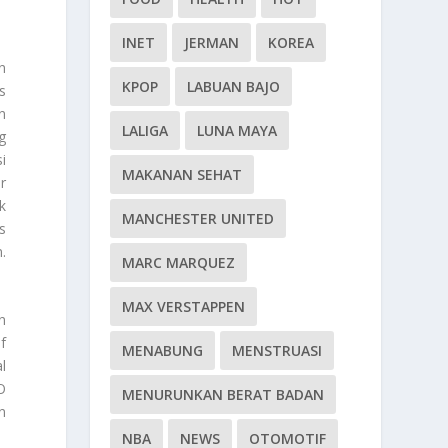
INET
JERMAN
KOREA
n
KPOP
LABUAN BAJO
s
n
LALIGA
LUNA MAYA
g
i
MAKANAN SEHAT
r
k
MANCHESTER UNITED
s
.
MARC MARQUEZ
MAX VERSTAPPEN
n
f
MENABUNG
MENSTRUASI
l
O
MENURUNKAN BERAT BADAN
n
NBA
NEWS
OTOMOTIF