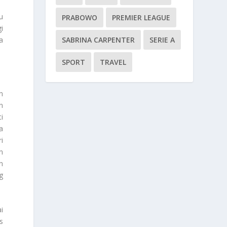
u
PRABOWO
PREMIER LEAGUE
i
a
SABRINA CARPENTER
SERIE A
SPORT
TRAVEL
n
n
i
a
i
n
n
g
i
s