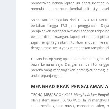
memastikan bahwa laptop ini dapat booting d
memulai atau membuka kembali aplikasi yang se
Salah satu keunggulan dari TECNO MEGABOOK 
bertahan hingga 17,5 jam penggunaan. Daya
menjalankan berbagai aktivitas seharian tanpa h
bekerja di luar ruangan, laptop ini menjadi pilih
juga mengintegrasikan fitur-fitur modern lainn
dengan rasio 16:10 yang memberikan tampilan leb
Desain laptop yang tipis dan berbahan logam t
bawa kemana saja. Dengan semua fitur ungg
mereka yang menginginkan perangkat serbaguna 
andal sepanjang hari.
MENGHADIRKAN PENGALAMAN A
TECNO MEGABOOK K16S
Menghadirkan Penga
oleh sistem suara TECNO VOC. Hal ini menghasilka
saat mendengarkan musik, menonton video, m