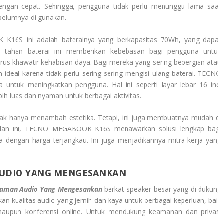
engan cepat. Sehingga, pengguna tidak perlu menunggu lama saa
belumnya di gunakan.
K16S ini adalah baterainya yang berkapasitas 70Wh, yang dapa
 tahan baterai ini memberikan kebebasan bagi pengguna untu
arus khawatir kehabisan daya. Bagi mereka yang sering bepergian ata
an ideal karena tidak perlu sering-sering mengisi ulang baterai. TECN
ya untuk meningkatkan pengguna. Hal ini seperti layar lebar 16 inc
ih luas dan nyaman untuk berbagai aktivitas.
idak hanya menambah estetika. Tetapi, ini juga membuatnya mudah d
ulan ini, TECNO MEGABOOK K16S menawarkan solusi lengkap bag
dengan harga terjangkau. Ini juga menjadikannya mitra kerja yan
UDIO YANG MENGESANKAN
laman Audio Yang Mengesankan
berkat speaker besar yang di dukun
n kualitas audio yang jernih dan kaya untuk berbagai keperluan, bai
aupun konferensi online. Untuk mendukung keamanan dan privas