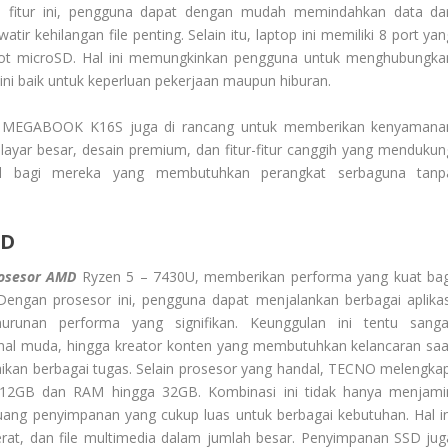
 fitur ini, pengguna dapat dengan mudah memindahkan data dar
tir kehilangan file penting. Selain itu, laptop ini memiliki 8 port ya
slot microSD. Hal ini memungkinkan pengguna untuk menghubungka
ini baik untuk keperluan pekerjaan maupun hiburan.
 MEGABOOK K16S juga di rancang untuk memberikan kenyamana
ayar besar, desain premium, dan fitur-fitur canggih yang mendukun
ideal bagi mereka yang membutuhkan perangkat serbaguna tanp
MD
osesor AMD
Ryzen 5 – 7430U, memberikan performa yang kuat bag
Dengan prosesor ini, pengguna dapat menjalankan berbagai aplikas
runan performa yang signifikan. Keunggulan ini tentu sanga
onal muda, hingga kreator konten yang membutuhkan kelancaran saa
aikan berbagai tugas. Selain prosesor yang handal, TECNO melengkap
512GB dan RAM hingga 32GB. Kombinasi ini tidak hanya menjami
uang penyimpanan yang cukup luas untuk berbagai kebutuhan. Hal in
erat, dan file multimedia dalam jumlah besar. Penyimpanan SSD jug