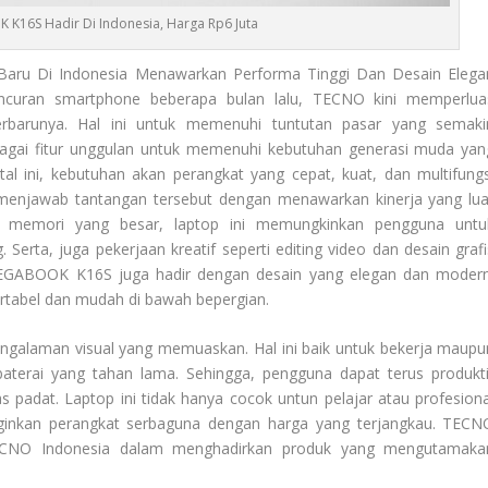
16S Hadir Di Indonesia, Harga Rp6 Juta
 Baru Di Indonesia Menawarkan Performa Tinggi Dan Desain Elega
ncuran smartphone beberapa bulan lalu, TECNO kini memperlua
rbarunya. Hal ini untuk memenuhi tuntutan pasar yang semaki
bagai fitur unggulan untuk memenuhi kebutuhan generasi muda yan
ital ini, kebutuhan akan perangkat yang cepat, kuat, dan multifungs
jawab tantangan tersebut dengan menawarkan kinerja yang lua
an memori yang besar, laptop ini memungkinkan pengguna untu
. Serta, juga pekerjaan kreatif seperti editing video dan desain grafi
EGABOOK K16S juga hadir dengan desain yang elegan dan modern
portabel dan mudah di bawah bepergian.
engalaman visual yang memuaskan. Hal ini baik untuk bekerja maupu
terai yang tahan lama. Sehingga, pengguna dapat terus produkti
s padat. Laptop ini tidak hanya cocok untun pelajar atau profesiona
nginkan perangkat serbaguna dengan harga yang terjangkau. TECN
NO Indonesia dalam menghadirkan produk yang mengutamaka