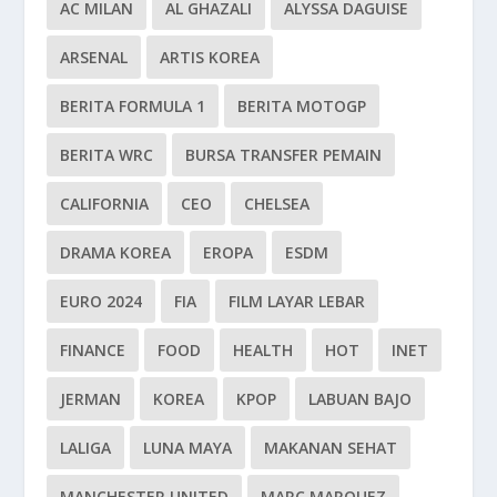
AC MILAN
AL GHAZALI
ALYSSA DAGUISE
ARSENAL
ARTIS KOREA
BERITA FORMULA 1
BERITA MOTOGP
BERITA WRC
BURSA TRANSFER PEMAIN
CALIFORNIA
CEO
CHELSEA
DRAMA KOREA
EROPA
ESDM
EURO 2024
FIA
FILM LAYAR LEBAR
FINANCE
FOOD
HEALTH
HOT
INET
JERMAN
KOREA
KPOP
LABUAN BAJO
LALIGA
LUNA MAYA
MAKANAN SEHAT
MANCHESTER UNITED
MARC MARQUEZ