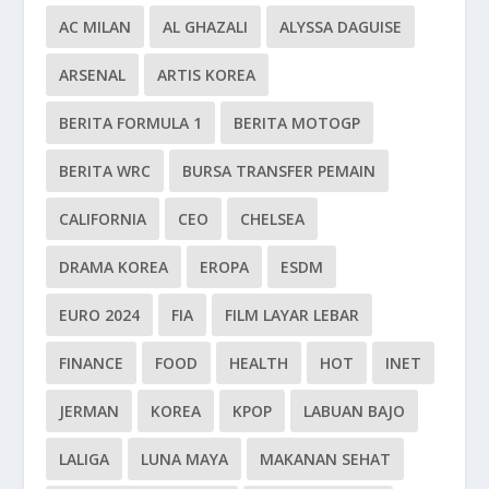
AC MILAN
AL GHAZALI
ALYSSA DAGUISE
ARSENAL
ARTIS KOREA
BERITA FORMULA 1
BERITA MOTOGP
BERITA WRC
BURSA TRANSFER PEMAIN
CALIFORNIA
CEO
CHELSEA
DRAMA KOREA
EROPA
ESDM
EURO 2024
FIA
FILM LAYAR LEBAR
FINANCE
FOOD
HEALTH
HOT
INET
JERMAN
KOREA
KPOP
LABUAN BAJO
LALIGA
LUNA MAYA
MAKANAN SEHAT