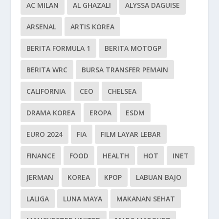
AC MILAN
AL GHAZALI
ALYSSA DAGUISE
ARSENAL
ARTIS KOREA
BERITA FORMULA 1
BERITA MOTOGP
BERITA WRC
BURSA TRANSFER PEMAIN
CALIFORNIA
CEO
CHELSEA
DRAMA KOREA
EROPA
ESDM
EURO 2024
FIA
FILM LAYAR LEBAR
FINANCE
FOOD
HEALTH
HOT
INET
JERMAN
KOREA
KPOP
LABUAN BAJO
LALIGA
LUNA MAYA
MAKANAN SEHAT