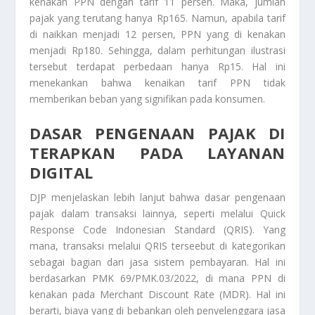
kenakan PPN dengan tarif 11 persen. Maka, jumlah
pajak yang terutang hanya Rp165. Namun, apabila tarif
di naikkan menjadi 12 persen, PPN yang di kenakan
menjadi Rp180. Sehingga, dalam perhitungan ilustrasi
tersebut terdapat perbedaan hanya Rp15. Hal ini
menekankan bahwa kenaikan tarif PPN tidak
memberikan beban yang signifikan pada konsumen.
DASAR PENGENAAN PAJAK DI
TERAPKAN PADA LAYANAN
DIGITAL
DJP menjelaskan lebih lanjut bahwa dasar pengenaan
pajak dalam transaksi lainnya, seperti melalui Quick
Response Code Indonesian Standard (QRIS). Yang
mana, transaksi melalui QRIS terseebut di kategorikan
sebagai bagian dari jasa sistem pembayaran. Hal ini
berdasarkan PMK 69/PMK.03/2022, di mana PPN di
kenakan pada Merchant Discount Rate (MDR). Hal ini
berarti, biaya yang di bebankan oleh penyelenggara jasa