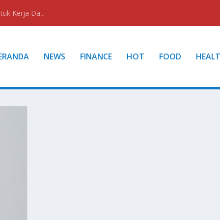
uk Kerja Da...
ERANDA
NEWS
FINANCE
HOT
FOOD
HEAL