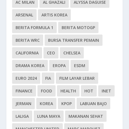
AC MILAN
AL GHAZALI
ALYSSA DAGUISE
ARSENAL
ARTIS KOREA
BERITA FORMULA 1
BERITA MOTOGP
BERITA WRC
BURSA TRANSFER PEMAIN
CALIFORNIA
CEO
CHELSEA
DRAMA KOREA
EROPA
ESDM
EURO 2024
FIA
FILM LAYAR LEBAR
FINANCE
FOOD
HEALTH
HOT
INET
JERMAN
KOREA
KPOP
LABUAN BAJO
LALIGA
LUNA MAYA
MAKANAN SEHAT
MANCHESTER UNITED
MARC MARQUEZ